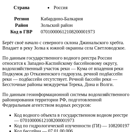
Страна
Россия
Регион
Кабардино-Балкария
Район
Зольский район
Код в ГВР
07010000612108200001973
Берёт своё начало с северного склона Джинальского хребта.
Впадает в реку Золка к южной окраины села Светловодское.
По данным государственного водного реестра России
относится к Западно-Каспийскому бассейновому округу,
водохозяйственный участок реки — Кума от впадения реки
Подкумок до Отказненского гидроузла, речной подбассейн
реки — подбассейн отсутствует. Речной бассейн реки —
Бессточные районы междуречья Терека, Дона и Волги.
По данным геоинформационной системы водохозяйственного
районирования территории РФ, подготовленной
Федеральным агентством водных ресурсов:
Код водного объекта в государственном водном реестре
— 07010000612108200001973
Код по гидрологической изученности (ГИ) — 108200197
Код бассейна — 07.01.00.006