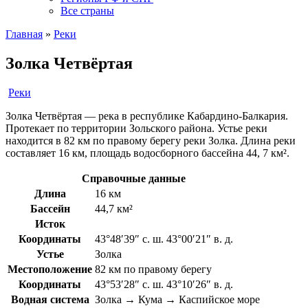
Все страны
Главная
»
Реки
Золка Четвёртая
Реки
Золка Четвёртая — река в республике Кабардино-Балкария.
Протекает по территории Зольского района. Устье реки
находится в 82 км по правому берегу реки Золка. Длина реки
составляет 16 км, площадь водосборного бассейна 44, 7 км².
Справочные данные
Длина
16 км
Бассейн
44,7 км²
Исток
Координаты
43°48′39″ с. ш. 43°00′21″ в. д.
Устье
Золка
Местоположение
82 км по правому берегу
Координаты
43°53′28″ с. ш. 43°10′26″ в. д.
Водная система
Золка → Кума → Каспийское море