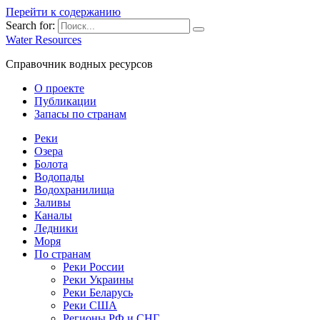
Перейти к содержанию
Search for:
Water Resources
Справочник водных ресурсов
О проекте
Публикации
Запасы по странам
Реки
Озера
Болота
Водопады
Водохранилища
Заливы
Каналы
Ледники
Моря
По странам
Реки России
Реки Украины
Реки Беларусь
Реки США
Регионы РФ и СНГ