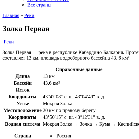
Все страны
Главная
»
Реки
Золка Первая
Реки
Золка Первая — река в республике Кабардино-Балкария. Протек
составляет 13 км, площадь водосборного бассейна 43, 6 км².
Справочные данные
Длина
13 км
Бассейн
43,6 км²
Исток
Координаты
43°47′08″ с. ш. 43°04′49″ в. д.
Устье
Мокрая Золка
Местоположение
20 км по правому берегу
Координаты
43°50′15″ с. ш. 43°12′31″ в. д.
Водная система
Мокрая Золка → Золка → Кума → Каспийск
Страна
Россия