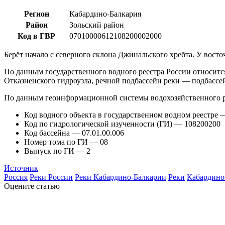
Регион
Кабардино-Балкария
Район
Зольский район
Код в ГВР
07010000612108200002000
Берёт начало с северного склона Джинальского хребта. У вост
По данным государственного водного реестра России относитс
Отказненского гидроузла, речной подбассейн реки — подбассе
По данным геоинформационной системы водохозяйственного р
Код водного объекта в государственном водном реестре
Код по гидрологической изученности (ГИ) — 108200200
Код бассейна — 07.01.00.006
Номер тома по ГИ — 08
Выпуск по ГИ — 2
Источник
Россия
Реки России
Реки Кабардино-Балкарии
Реки
Кабардино
Оцените статью