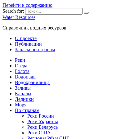
Перейти к содержанию
Search for:
Water Resources
Справочник водных ресурсов
О проекте
Публикации
Запасы по странам
Реки
Озера
Болота
Водопады
Водохранилища
Заливы
Каналы
Ледники
Моря
По странам
Реки России
Реки Украины
Реки Беларусь
Реки США
Регионы РФ и СНГ