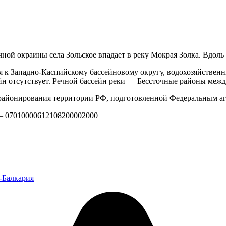
очной окраины села Зольское впадает в реку Мокрая Золка. Вдол
я к Западно-Каспийскому бассейновому округу, водохозяйствен
йн отсутствует. Речной бассейн реки — Бессточные районы межд
айонирования территории РФ, подготовленной Федеральным аг
 — 07010000612108200002000
-Балкария