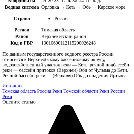
Координаты
59°20′23″ с. ш. 86°54′11″ в. д.
Водная система
Орловка → Кеть → Обь → Карское море
Страна
Россия
Регион
Томская область
Район
Верхнекетский район
Код в ГВР
13010600112115200026248
По данным государственного водного реестра России
относится к Верхнеобскому бассейновому округу,
водохозяйственный участок реки — Кеть, речной подбассейн
реки — бассейн притоков (Верхней) Оби от Чулыма до Кети.
Речной бассейн реки — (Верхняя) Обь до впадения Иртыша.
Источник
Томская область
Россия
Реки Томской области
Реки России
Реки
Оцените статью