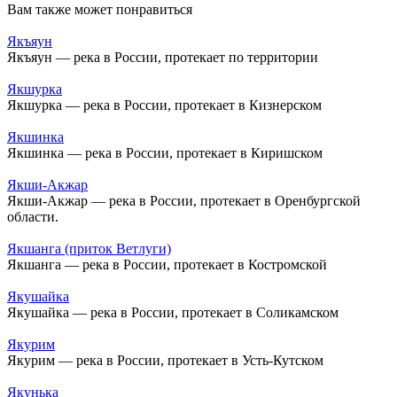
Вам также может понравиться
Якъяун
Якъяун — река в России, протекает по территории
Якшурка
Якшурка — река в России, протекает в Кизнерском
Якшинка
Якшинка — река в России, протекает в Киришском
Якши-Акжар
Якши-Акжар — река в России, протекает в Оренбургской
области.
Якшанга (приток Ветлуги)
Якшанга — река в России, протекает в Костромской
Якушайка
Якушайка — река в России, протекает в Соликамском
Якурим
Якурим — река в России, протекает в Усть-Кутском
Якунька