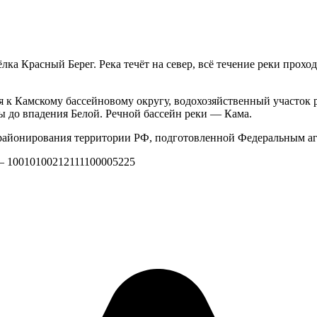
ёлка Красный Берег. Река течёт на север, всё течение реки прох
я к Камскому бассейновому округу, водохозяйственный участок 
 до впадения Белой. Речной бассейн реки — Кама.
айонирования территории РФ, подготовленной Федеральным аг
 — 10010100212111100005225