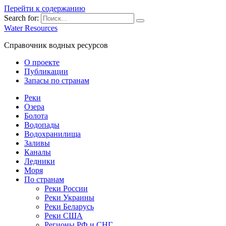
Перейти к содержанию
Search for:
Water Resources
Справочник водных ресурсов
О проекте
Публикации
Запасы по странам
Реки
Озера
Болота
Водопады
Водохранилища
Заливы
Каналы
Ледники
Моря
По странам
Реки России
Реки Украины
Реки Беларусь
Реки США
Регионы РФ и СНГ