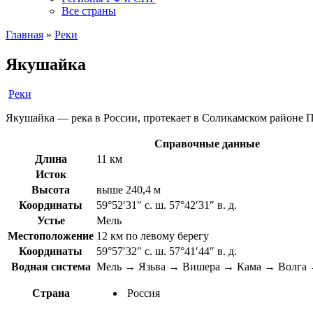
Все страны
Главная
»
Реки
Якушайка
Реки
Якушайка — река в России, протекает в Соликамском районе Пер
Справочные данные
Длина
11 км
Исток
Высота
выше 240,4 м
Координаты
59°52′31″ с. ш. 57°42′31″ в. д.
Устье
Мель
Местоположение
12 км по левому берегу
Координаты
59°57′32″ с. ш. 57°41′44″ в. д.
Водная система
Мель → Язьва → Вишера → Кама → Волга 
Страна
Россия