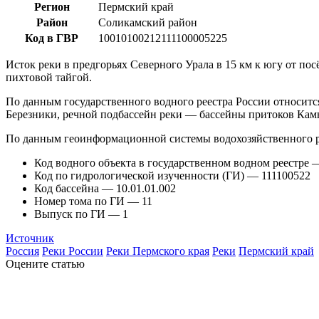
Регион
Пермский край
Район
Соликамский район
Код в ГВР
10010100212111100005225
Исток реки в предгорьях Северного Урала в 15 км к югу от пос
пихтовой тайгой.
По данным государственного водного реестра России относитс
Березники, речной подбассейн реки — бассейны притоков Камы
По данным геоинформационной системы водохозяйственного р
Код водного объекта в государственном водном реестре
Код по гидрологической изученности (ГИ) — 111100522
Код бассейна — 10.01.01.002
Номер тома по ГИ — 11
Выпуск по ГИ — 1
Источник
Россия
Реки России
Реки Пермского края
Реки
Пермский край
Оцените статью