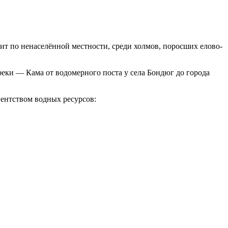
одит по ненаселённой местности, среди холмов, поросших елово-
реки — Кама от водомерного поста у села Бондюг до города
ентством водных ресурсов: