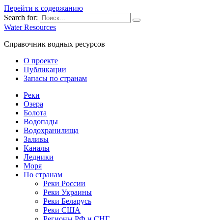
Перейти к содержанию
Search for:
Water Resources
Справочник водных ресурсов
О проекте
Публикации
Запасы по странам
Реки
Озера
Болота
Водопады
Водохранилища
Заливы
Каналы
Ледники
Моря
По странам
Реки России
Реки Украины
Реки Беларусь
Реки США
Регионы РФ и СНГ