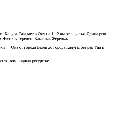
а Калуга. Впадает в Оку на 1112 км от её устья. Длина реки
и Яченки: Терепец, Каменка, Жерелка.
и — Ока от города Белёв до города Калуга, без рек Упа и
ентством водных ресурсов: