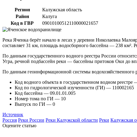
Регион
Калужская область
Район
Калуга
Код в ГВР
09010100512110000021657
Река Яченка берёт начало в лесах у деревни Николаевка Малояр
составляет 31 км, площадь водосборного бассейна — 238 км². 
По данным государственного водного реестра России относится
Угра, речной подбассейн реки — бассейны притоков Оки до в
По данным геоинформационной системы водохозяйственного р
Код водного объекта в государственном водном реестре
Код по гидрологической изученности (ГИ) — 110002165
Код бассейна — 09.01.01.005
Номер тома по ГИ — 10
Выпуск по ГИ — 0
Источник
Россия
Реки России
Реки Калужской области
Реки
Калужская о
Оцените статью