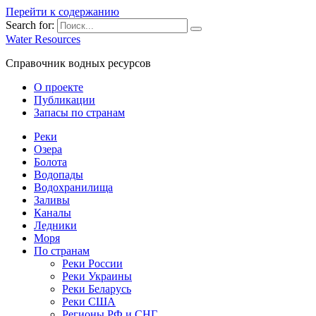
Перейти к содержанию
Search for:
Water Resources
Справочник водных ресурсов
О проекте
Публикации
Запасы по странам
Реки
Озера
Болота
Водопады
Водохранилища
Заливы
Каналы
Ледники
Моря
По странам
Реки России
Реки Украины
Реки Беларусь
Реки США
Регионы РФ и СНГ