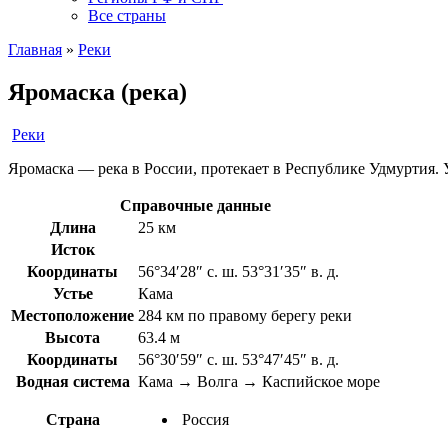
Все страны
Главная
»
Реки
Яромаска (река)
Реки
Яромаска — река в России, протекает в Республике Удмуртия. Ус
Справочные данные
Длина
25 км
Исток
Координаты
56°34′28″ с. ш. 53°31′35″ в. д.
Устье
Кама
Местоположение
284 км по правому берегу реки
Высота
63.4 м
Координаты
56°30′59″ с. ш. 53°47′45″ в. д.
Водная система
Кама → Волга → Каспийское море
Страна
Россия