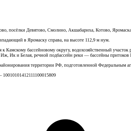
ово, посёлки Девятово, Смолино, Акшабариха, Котово, Яромаска
падающий в Яромаску справа, на высоте 112,9 м нум.
я к Камскому бассейновому округу, водохозяйственный участок
а), Иж, Ик и Белая, речной подбассейн реки — бассейны притоко
айонирования территории РФ, подготовленной Федеральным аг
 — 10010101412111100015809