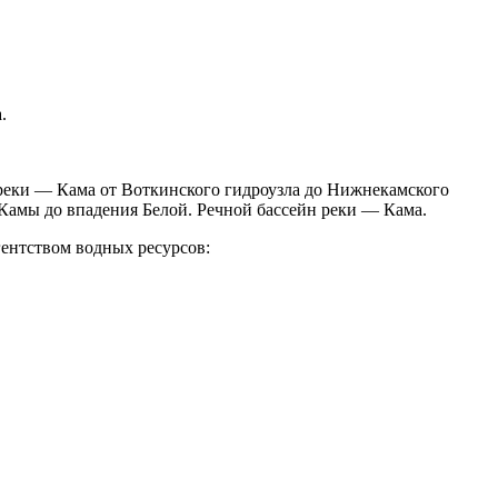
.
 реки — Кама от Воткинского гидроузла до Нижнекамского
в Камы до впадения Белой. Речной бассейн реки — Кама.
ентством водных ресурсов: