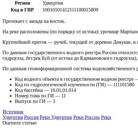
Регион
Удмуртия
Код в ГВР
10010101412111100015809
Протекает с запада на восток.
На реке расположены (по порядку от истока): урочище Мартын
Крупнейший приток — ручей, текущий от деревни Дикуши, и в
По данным государственного водного реестра России относитс
гидроузла, без рек Буй (от истока до Кармановского гидроузл
По данным геоинформационной системы водохозяйственного р
Код водного объекта в государственном водном реестре
Код по гидрологической изученности (ГИ) — 111101580
Код бассейна — 10.01.01.014
Номер тома по ГИ — 11
Выпуск по ГИ — 1
Источник
Удмуртия
Россия
Реки Удмуртии
Реки России
Реки
Оцените статью