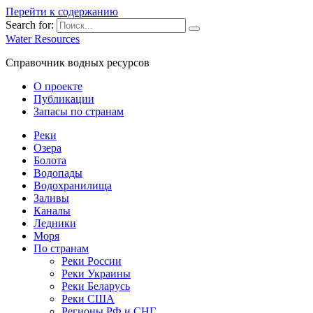
Перейти к содержанию
Search for:
Water Resources
Справочник водных ресурсов
О проекте
Публикации
Запасы по странам
Реки
Озера
Болота
Водопады
Водохранилища
Заливы
Каналы
Ледники
Моря
По странам
Реки России
Реки Украины
Реки Беларусь
Реки США
Регионы РФ и СНГ