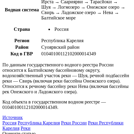
Ирста → Саариярви → Тарасйоки →
Шуя → Логмозеро → Онежское озеро →
Водная система
Свирь → Ладожское озеро → Нева →
Балтийское море
Страна
Россия
Регион
Республика Карелия
Район
Суоярвский район
Код в ГВР
01040100112102000014349
По данным государственного водного реестра России
относится к Балтийскому бассейновому округу,
водохозяйственный участок реки — Шуя, речной подбассейн
реки — Свирь (включая реки бассейна Онежского озера).
Относится к речному бассейну реки Нева (включая бассейны
рек Онежского и Ладожского озера).
Код объекта в государственном водном реестре —
01040100112102000014349.
Источник
Россия
Республика Карелия
Реки России
Реки Республики
Карелия
Реки
Оцените статью