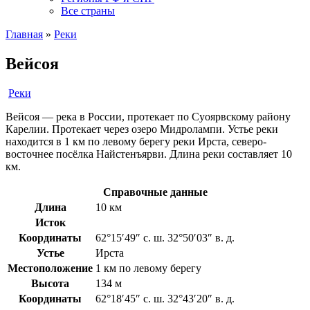
Все страны
Главная
»
Реки
Вейсоя
Реки
Вейсоя — река в России, протекает по Суоярвскому району
Карелии. Протекает через озеро Мидролампи. Устье реки
находится в 1 км по левому берегу реки Ирста, северо-
восточнее посёлка Найстенъярви. Длина реки составляет 10
км.
Справочные данные
Длина
10 км
Исток
Координаты
62°15′49″ с. ш. 32°50′03″ в. д.
Устье
Ирста
Местоположение
1 км по левому берегу
Высота
134 м
Координаты
62°18′45″ с. ш. 32°43′20″ в. д.