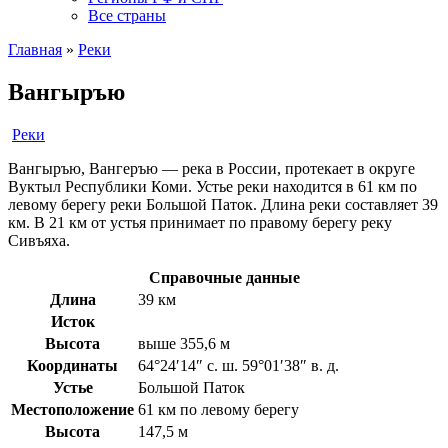
Все страны
Главная
»
Реки
Вангыръю
Реки
Вангыръю, Вангеръю — река в России, протекает в округе
Вуктыл Республики Коми. Устье реки находится в 61 км по
левому берегу реки Большой Паток. Длина реки составляет 39
км. В 21 км от устья принимает по правому берегу реку
Сивъяха.
Справочные данные
Длина
39 км
Исток
Высота
выше 355,6 м
Координаты
64°24′14″ с. ш. 59°01′38″ в. д.
Устье
Большой Паток
Местоположение
61 км по левому берегу
Высота
147,5 м