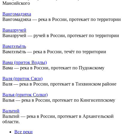
Мансийского
Вангомадэяха
Вангомадэяха — река в России, протекает по территории
Ваназручей
Ваназручей — ручей в России, протекает по территории
Вамлэзъёль
Вамлэзъёль — река в России, течёт по территории
Вама (приток Водлы)
Вама — река в России, протекает по Пудожскому
Валя (приток Сяси)
Валя — река в России, протекает в Тихвинском районе
Валья (приток Солки)
Валья — река в России, протекает по Кингисеппскому
Вальтий
Вальтий — река в России, протекает в Архангельской
области.
Все реки