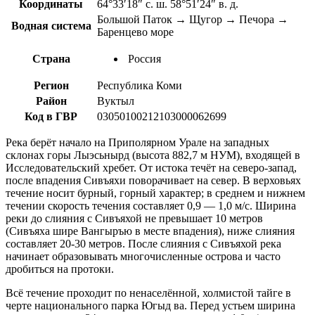
Координаты
64°33′18″ с. ш. 58°51′24″ в. д.
Большой Паток → Щугор → Печора →
Водная система
Баренцево море
Страна
Россия
Регион
Республика Коми
Район
Вуктыл
Код в ГВР
03050100212103000062699
Река берёт начало на Приполярном Урале на западных
склонах горы Лыэсьнырд (высота 882,7 м НУМ), входящей в
Исследовательский хребет. От истока течёт на северо-запад,
после впадения Сивъяхи поворачивает на север. В верховьях
течение носит бурный, горный характер; в среднем и нижнем
течении скорость течения составляет 0,9 — 1,0 м/с. Ширина
реки до слияния с Сивъяхой не превышает 10 метров
(Сивъяха шире Вангыръю в месте впадения), ниже слияния
составляет 20-30 метров. После слияния с Сивъяхой река
начинает образовывать многочисленные острова и часто
дробиться на протоки.
Всё течение проходит по ненаселённой, холмистой тайге в
черте национального парка Югыд ва. Перед устьем ширина