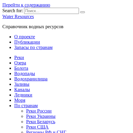
Перейти к содержанию
Search for:
Water Resources
Справочник водных ресурсов
О проекте
Публикации
Запасы по странам
Реки
Озера
Болота
Водопады
Водохранилища
Заливы
Каналы
Ледники
Моря
По странам
Реки России
Реки Украины
Реки Беларусь
Реки США
Регионы РФ и СНГ