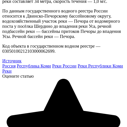
реки составляет 34 метра, скорость течения — 1,0 м/с.
По данным государственного водного реестра России
относится к Двинско-Печорскому бассейновому округу,
водохозяйственный участок реки — Печора от водомерного
поста у посёлка Шердино до впадения реки Уса, речной
подбассейн реки — бассейны притоков Печоры до впадения
Усы. Речной бассейн реки — Печора.
Код объекта в государственном водном реестре —
03050100212103000062699.
Источник
Россия
Республика Коми
Реки России
Реки Республики Коми
Реки
Оцените статью