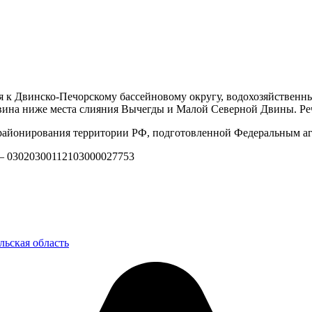
я к Двинско-Печорскому бассейновому округу, водохозяйственн
Двина ниже места слияния Вычегды и Малой Северной Двины. Ре
айонирования территории РФ, подготовленной Федеральным аг
 — 03020300112103000027753
льская область