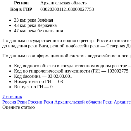
Регион
Архангельская область
Код в ГВР
03020300112103000027753
33 км: река Зелёная
43 км: река Кержевка
47 км: река без названия
По данным государственного водного реестра России относитс
до впадения реки Вага, речной подбассейн реки — Северная 
По данным геоинформационной системы водохозяйственного р
Код водного объекта в государственном водном реестре
Код по гидрологической изученности (ГИ) — 103002775
Код бассейна — 03.02.03.001
Номер тома по ГИ — 03
Выпуск по ГИ — 0
Источник
Россия
Реки России
Реки Архангельской области
Реки
Арханге
Оцените статью