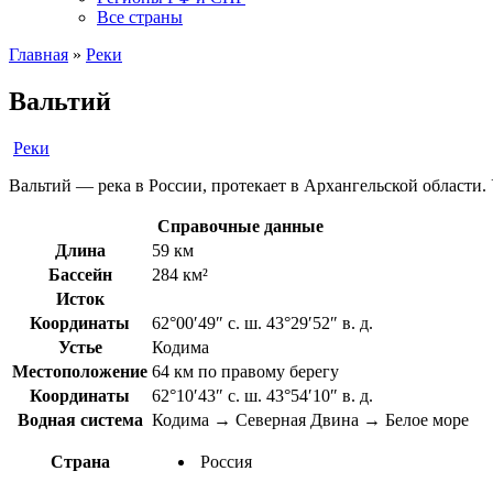
Все страны
Главная
»
Реки
Вальтий
Реки
Вальтий — река в России, протекает в Архангельской области. 
Справочные данные
Длина
59 км
Бассейн
284 км²
Исток
Координаты
62°00′49″ с. ш. 43°29′52″ в. д.
Устье
Кодима
Местоположение
64 км по правому берегу
Координаты
62°10′43″ с. ш. 43°54′10″ в. д.
Водная система
Кодима → Северная Двина → Белое море
Страна
Россия