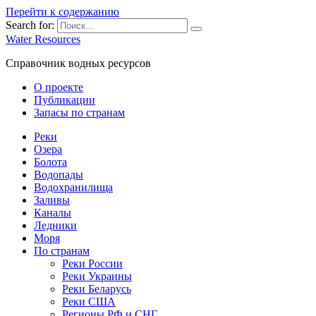
Перейти к содержанию
Search for:
Water Resources
Справочник водных ресурсов
О проекте
Публикации
Запасы по странам
Реки
Озера
Болота
Водопады
Водохранилища
Заливы
Каналы
Ледники
Моря
По странам
Реки России
Реки Украины
Реки Беларусь
Реки США
Регионы РФ и СНГ