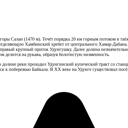
 горы Салан (1470 м). Течёт порядка 20 км горным потоком в та
 отделяющую Хамбинский хребет от центрального Хамар-Дабана. 
т правый крупный приток Удунгушку. Далее долина незначительн
м делится на рукава, образуя болотистую низменность.
по долине реки проходил Удунгинский купеческий тракт со стан
ск к побережью Байкала. В XX веке на Удунге существовал посё