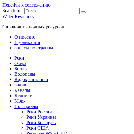
Перейти к содержанию
Search for:
Water Resources
Справочник водных ресурсов
О проекте
Публикации
Запасы по странам
Реки
Озера
Болота
Водопады
Водохранилища
Заливы
Каналы
Ледники
Моря
По странам
Реки России
Реки Украины
Реки Беларусь
Реки США
Регионы РФ и СНГ