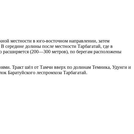
ёжной местности в юго-восточном направлении, затем
В середине долины после местности Тарбагатай, где в
о расширяется (200—300 метров), по берегам расположены
циями. Тракт шёл от Тамчи вверх по долинам Темника, Удунги и
лок Баратуйского леспромхоза Тарбагатай.