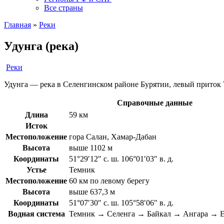
Все страны
Главная
»
Реки
Удунга (река)
Реки
Удунга — река в Селенгинском районе Бурятии, левый приток
Справочные данные
Длина
59 км
Исток
Местоположение
гора Салан, Хамар-Дабан
Высота
выше 1102 м
Координаты
51°29′12″ с. ш. 106°01′03″ в. д.
Устье
Темник
Местоположение
60 км по левому берегу
Высота
выше 637,3 м
Координаты
51°07′30″ с. ш. 105°58′06″ в. д.
Водная система
Темник → Селенга → Байкал → Ангара → Е