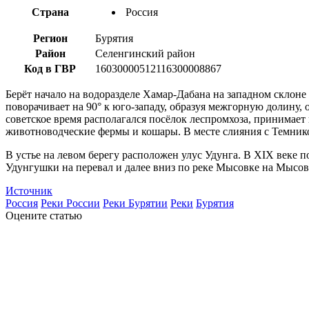
Страна
Россия
Регион
Бурятия
Район
Селенгинский район
Код в ГВР
16030000512116300008867
Берёт начало на водоразделе Хамар-Дабана на западном склоне
поворачивает на 90° к юго-западу, образуя межгорную долину,
советское время располагался посёлок леспромхоза, принимае
животноводческие фермы и кошары. В месте слияния с Темнико
В устье на левом берегу расположен улус Удунга. В XIX веке 
Удунгушки на перевал и далее вниз по реке Мысовке на Мысов
Источник
Россия
Реки России
Реки Бурятии
Реки
Бурятия
Оцените статью