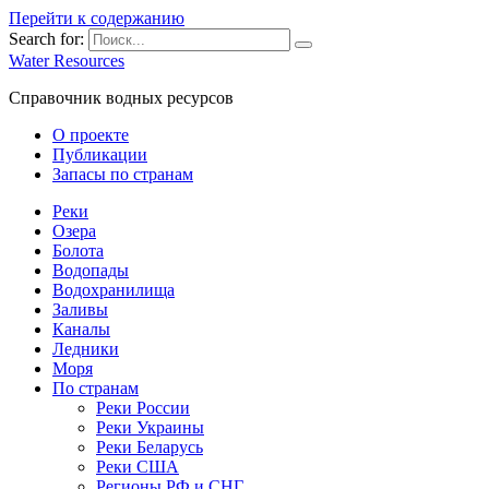
Перейти к содержанию
Search for:
Water Resources
Справочник водных ресурсов
О проекте
Публикации
Запасы по странам
Реки
Озера
Болота
Водопады
Водохранилища
Заливы
Каналы
Ледники
Моря
По странам
Реки России
Реки Украины
Реки Беларусь
Реки США
Регионы РФ и СНГ