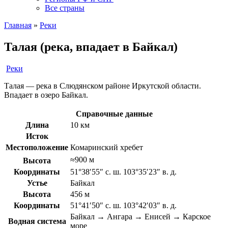
Все страны
Главная
»
Реки
Талая (река, впадает в Байкал)
Реки
Талая — река в Слюдянском районе Иркутской области.
Впадает в озеро Байкал.
Справочные данные
Длина
10 км
Исток
Местоположение
Комаринский хребет
≈900 м
Высота
Координаты
51°38′55″ с. ш. 103°35′23″ в. д.
Устье
Байкал
Высота
456 м
Координаты
51°41′50″ с. ш. 103°42′03″ в. д.
Байкал → Ангара → Енисей → Карское
Водная система
море