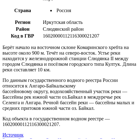
Страна
Россия
Регион
Иркутская область
Район
Слюдянский район
Код в ГВР
16020000112116300021207
Берёт начало на восточном склоне Комаринского хребта на
высоте около 900 м. Течёт на северо-восток. Устье реки
находится у железнодорожной станции Слюдянка II между
городом Слюдянка и посёлком городского типа Култук. Длина
реки составляет 10 км.
По данным государственного водного реестра России
относится к Ангаро-Байкальскому
бассейновому округу, водохозяйственный участок реки —
Бассейны рек южной части оз.Байкал в междуречье рек
Селенга и Ангара. Речной бассейн реки — бассейны малых и
средних притоков южной части оз. Байкал.
Код объекта в государственном водном реестре —
16020000112116300021207.
Источник