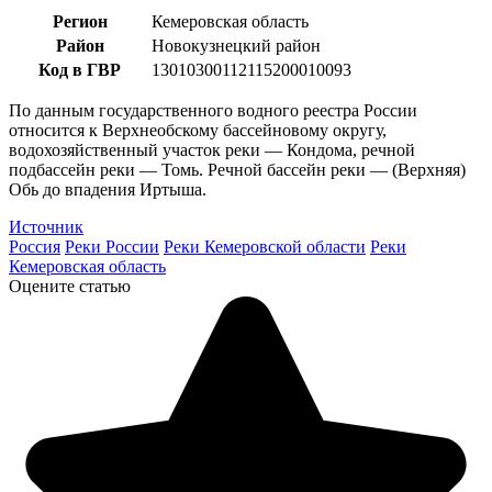
Регион
Кемеровская область
Район
Новокузнецкий район
Код в ГВР
13010300112115200010093
По данным государственного водного реестра России
относится к Верхнеобскому бассейновому округу,
водохозяйственный участок реки — Кондома, речной
подбассейн реки — Томь. Речной бассейн реки — (Верхняя)
Обь до впадения Иртыша.
Источник
Россия
Реки России
Реки Кемеровской области
Реки
Кемеровская область
Оцените статью