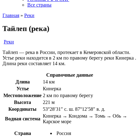
Все страны
Главная
»
Реки
Тайлеп (река)
Реки
Тайлеп — река в России, протекает в Кемеровской области.
Устье реки находится в 2 км по правому берегу реки Кинерка .
Длина реки составляет 14 км.
Справочные данные
Длина
14 км
Устье
Кинерка
Местоположение
2 км по правому берегу
Высота
221 м
Координаты
53°28′31″ с. ш. 87°12′58″ в. д.
Кинерка → Кондома → Томь → Обь →
Водная система
Карское море
Страна
Россия