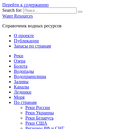
Перейти к содержанию
Search for:
Water Resources
Справочник водных ресурсов
О проекте
Публикации
Запасы по странам
Реки
Озера
Болота
Водопады
Водохранилища
Заливы
Каналы
Ледники
Моря
По странам
Реки России
Реки Украины
Реки Беларусь
Реки США
Регионы РФ и СНГ