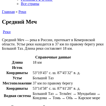
Все страны
Главная
»
Реки
Средний Меч
Реки
Средний Меч — река в России, протекает в Кемеровской
области. Устье реки находится в 37 км по правому берегу реки
Большой Таз. Длина реки составляет 18 км.
Справочные данные
Длина
18 км
Исток
Координаты
53°19′45″ с. ш. 87°45′32″ в. д.
Устье
Большой Таз
Местоположение
37 км по правому берегу
Координаты
53°14′58″ с. ш. 87°41′20″ в. д.
Большой Таз → Тельбес → Мундыбаш →
Водная система
Кондома → Томь → Обь → Карское море