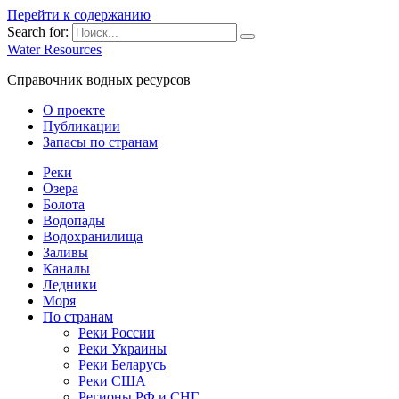
Перейти к содержанию
Search for:
Water Resources
Справочник водных ресурсов
О проекте
Публикации
Запасы по странам
Реки
Озера
Болота
Водопады
Водохранилища
Заливы
Каналы
Ледники
Моря
По странам
Реки России
Реки Украины
Реки Беларусь
Реки США
Регионы РФ и СНГ