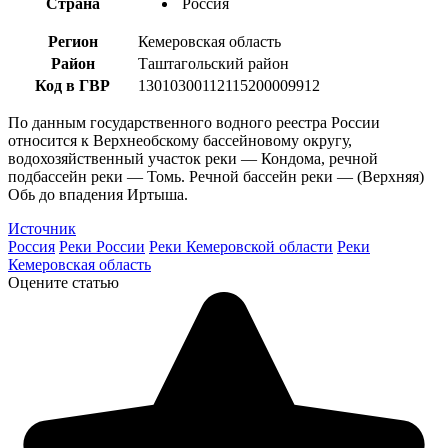
Страна
Россия
Регион
Кемеровская область
Район
Таштагольский район
Код в ГВР
13010300112115200009912
По данным государственного водного реестра России
относится к Верхнеобскому бассейновому округу,
водохозяйственный участок реки — Кондома, речной
подбассейн реки — Томь. Речной бассейн реки — (Верхняя)
Обь до впадения Иртыша.
Источник
Россия
Реки России
Реки Кемеровской области
Реки
Кемеровская область
Оцените статью