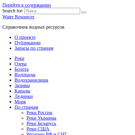
Перейти к содержанию
Search for:
Water Resources
Справочник водных ресурсов
О проекте
Публикации
Запасы по странам
Реки
Озера
Болота
Водопады
Водохранилища
Заливы
Каналы
Ледники
Моря
По странам
Реки России
Реки Украины
Реки Беларусь
Реки США
Регионы РФ и СНГ