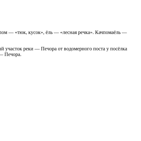
 пом — «тюк, кусок», ёль — «лесная речка». Качпомаёль —
й участок реки — Печора от водомерного поста у посёлка
— Печора.