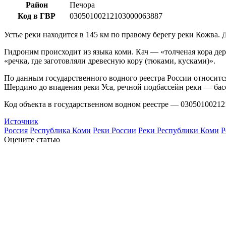
Район
Печора
Код в ГВР
03050100212103000063887
Устье реки находится в 145 км по правому берегу реки Кожва. 
Гидроним происходит из языка коми. Кач — «толченая кора дер
«речка, где заготовляли древесную кору (тюками, кусками)».
По данным государственного водного реестра России относитс
Шердино до впадения реки Уса, речной подбассейн реки — ба
Код объекта в государственном водном реестре — 03050100212
Источник
Россия
Республика Коми
Реки России
Реки Республики Коми
Р
Оцените статью