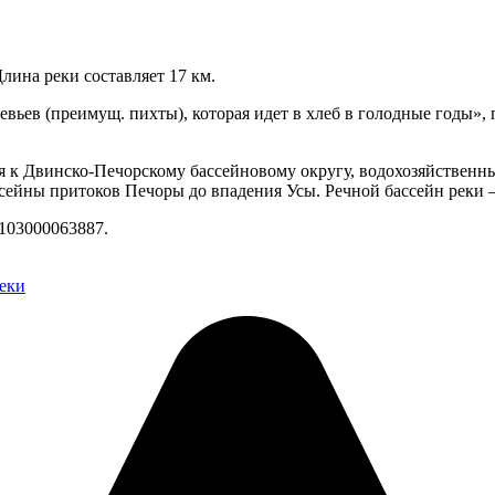
Длина реки составляет 17 км.
евьев (преимущ. пихты), которая идет в хлеб в голодные годы»,
я к Двинско-Печорскому бассейновому округу, водохозяйственны
ссейны притоков Печоры до впадения Усы. Речной бассейн реки 
103000063887.
еки