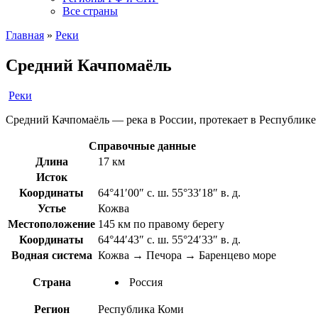
Все страны
Главная
»
Реки
Средний Качпомаёль
Реки
Средний Качпомаёль — река в России, протекает в Республике
Справочные данные
Длина
17 км
Исток
Координаты
64°41′00″ с. ш. 55°33′18″ в. д.
Устье
Кожва
Местоположение
145 км по правому берегу
Координаты
64°44′43″ с. ш. 55°24′33″ в. д.
Водная система
Кожва → Печора → Баренцево море
Страна
Россия
Регион
Республика Коми