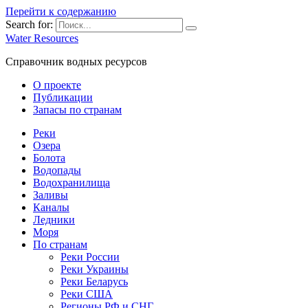
Перейти к содержанию
Search for:
Water Resources
Справочник водных ресурсов
О проекте
Публикации
Запасы по странам
Реки
Озера
Болота
Водопады
Водохранилища
Заливы
Каналы
Ледники
Моря
По странам
Реки России
Реки Украины
Реки Беларусь
Реки США
Регионы РФ и СНГ