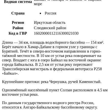
Водная система
море
Страна
Россия
Регион
Иркутская область
Район
Слюдянский район
Код в ГВР
16020000112116300021030
Длина — 34 км, площадь водосборного бассейна — 154 км².
Берёт начало в Хамар-Дабане в горном узле у границы с
Бурятией. Течёт в северо-восточном направлении в горно-
таёжной местности. В 10 км от устья река поворачивает на
север. Впадает с юга в озеро Байкал на восточной окраине
города Байкальска. В 2,5 км от устья реку пересекают
Транссибирская магистраль и федеральная автотрасса Р258
«Байкал».
Крупнейшие притоки: река Чернушка, ручей Каменистый.
Одноимённый населённый пункт Солзан расположен в 4.5 км
восточнее устья реки.
По данным государственного водного реестра России,
относится к Ангаро-Байкальскому бассейновому округу.