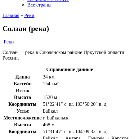
Все страны
Главная
»
Реки
Солзан (река)
Реки
Солзан — река в Слюдянском районе Иркутской области
России.
Справочные данные
Длина
34 км
Бассейн
154 км²
Исток
Высота
1520 м
Координаты
51°22′41″ с. ш. 103°50′20″ в. д.
Устье
Байкал
Местоположение
г. Байкальск
Высота
468 м
Координаты
51°31′47″ с. ш. 104°09′32″ в. д.
Байкал → Ангара → Енисей → Карское