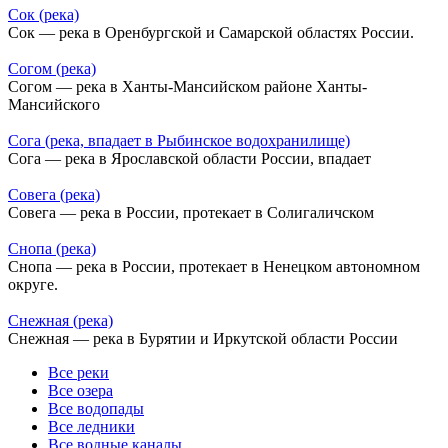
Сок (река)
Сок — река в Оренбургской и Самарской областях России.
Согом (река)
Согом — река в Ханты-Мансийском районе Ханты-
Мансийского
Сога (река, впадает в Рыбинское водохранилище)
Сога — река в Ярославской области России, впадает
Совега (река)
Совега — река в России, протекает в Солигаличском
Снопа (река)
Снопа — река в России, протекает в Ненецком автономном
округе.
Снежная (река)
Снежная — река в Бурятии и Иркутской области России
Все реки
Все озера
Все водопады
Все ледники
Все водные каналы