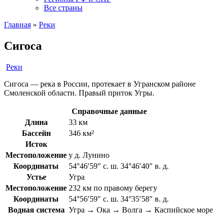
Все страны
Главная
»
Реки
Сигоса
Реки
Сигоса — река в России, протекает в Угранском районе
Смоленской области. Правый приток Угры.
Справочные данные
Длина
33 км
Бассейн
346 км²
Исток
Местоположение
у д. Лунино
Координаты
54°46′59″ с. ш. 34°46′40″ в. д.
Устье
Угра
Местоположение
232 км по правому берегу
Координаты
54°56′59″ с. ш. 34°35′58″ в. д.
Водная система
Угра → Ока → Волга → Каспийское море