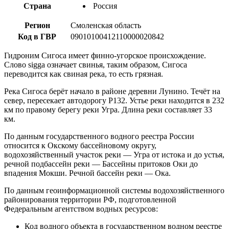
Страна
Россия
Регион
Смоленская область
Код в ГВР
09010100412110000020842
Гидроним Сигоса имеет финно-угорское происхождение.
Слово sigga означает свинья, таким образом, Сигоса
переводится как свиная река, то есть грязная.
Река Сигоса берёт начало в районе деревни Лунино. Течёт на
север, пересекает автодорогу Р132. Устье реки находится в 232
км по правому берегу реки Угра. Длина реки составляет 33
км.
По данным государственного водного реестра России
относится к Окскому бассейновому округу,
водохозяйственный участок реки — Угра от истока и до устья,
речной подбассейн реки — Бассейны притоков Оки до
впадения Мокши. Речной бассейн реки — Ока.
По данным геоинформационной системы водохозяйственного
районирования территории РФ, подготовленной
Федеральным агентством водных ресурсов:
Код водного объекта в государственном водном реестре