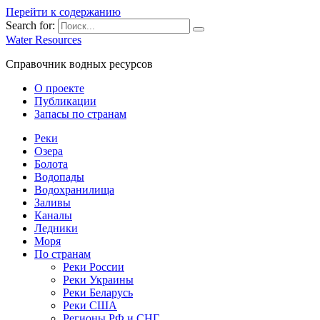
Перейти к содержанию
Search for:
Water Resources
Справочник водных ресурсов
О проекте
Публикации
Запасы по странам
Реки
Озера
Болота
Водопады
Водохранилища
Заливы
Каналы
Ледники
Моря
По странам
Реки России
Реки Украины
Реки Беларусь
Реки США
Регионы РФ и СНГ