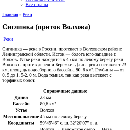
Все страны
Главная
»
Реки
Сиглинка (приток Волхова)
Реки
Сиглинка — река в России, протекает в Волховском районе
Ленинградской области. Исток — болота юго-западнее г.
Волхов. Устье реки находится в 45 км по левому берегу реки
Волхов напротив деревни Бережки. Длина реки составляет 23
км, площадь водосборного бассейна 80, 6 км². Глубины — от
0, 5 до 1, 5-2, 0 м. Вода темная, так как река вытекает с
торфяных болот.
Справочные данные
Длина
23 км
Бассейн
80,6 км²
Устье
Волхов
Местоположение
45 км по левому берегу
Координаты
59°45′46″ с. ш. 32°20′07″ в. д.
Волхов → Ладожское озеро → Нева →