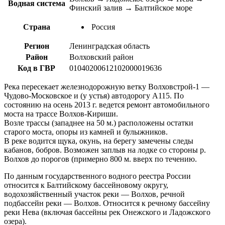
Водная система
Финский залив → Балтийское море
Страна
Россия
Регион
Ленинградская область
Район
Волховский район
Код в ГВР
01040200612102000019636
Река пересекает железнодорожную ветку Волховстрой-1 —
Чудово-Московское и (у устья) автодорогу А115. По
состоянию на осень 2013 г. ведется ремонт автомобильного
моста на трассе Волхов-Кириши.
Возле трассы (западнее на 50 м.) расположены остатки
старого моста, опоры из камней и булыжников.
В реке водится щука, окунь, на берегу замечены следы
кабанов, бобров. Возможен заплыв на лодке со стороны р.
Волхов до порогов (примерно 800 м. вверх по течению.
По данным государственного водного реестра России
относится к Балтийскому бассейновому округу,
водохозяйственный участок реки — Волхов, речной
подбассейн реки — Волхов. Относится к речному бассейну
реки Нева (включая бассейны рек Онежского и Ладожского
озера).