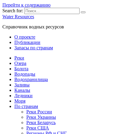
Перейти к содержанию
Search for:
Water Resources
Справочник водных ресурсов
О проекте
Публикации
Запасы по странам
Реки
Озера
Болота
Водопады
Водохранилища
Заливы
Каналы
Ледники
Моря
По странам
Реки России
Реки Украины
Реки Беларусь
Реки США
Регионы РФ и СНГ