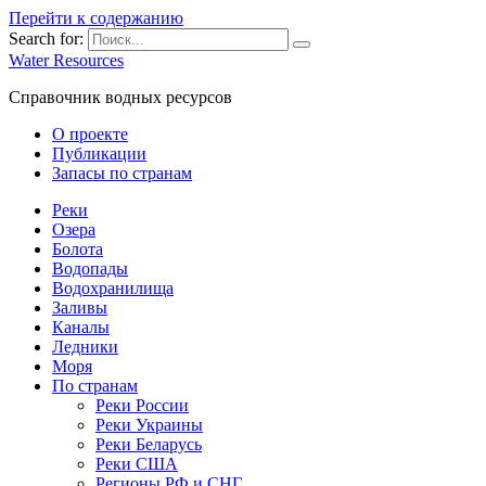
Перейти к содержанию
Search for:
Water Resources
Справочник водных ресурсов
О проекте
Публикации
Запасы по странам
Реки
Озера
Болота
Водопады
Водохранилища
Заливы
Каналы
Ледники
Моря
По странам
Реки России
Реки Украины
Реки Беларусь
Реки США
Регионы РФ и СНГ