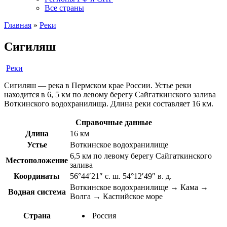
Все страны
Главная
»
Реки
Сигиляш
Реки
Сигиляш — река в Пермском крае России. Устье реки
находится в 6, 5 км по левому берегу Сайгаткинского залива
Воткинского водохранилища. Длина реки составляет 16 км.
Справочные данные
Длина
16 км
Устье
Воткинское водохранилище
6,5 км по левому берегу Сайгаткинского
Местоположение
залива
Координаты
56°44′21″ с. ш. 54°12′49″ в. д.
Воткинское водохранилище → Кама →
Водная система
Волга → Каспийское море
Страна
Россия