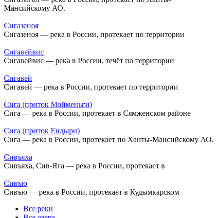
Мансийскому АО.
Сигазеноя
Сигазеноя — река в России, протекает по территории
Сигавейвис
Сигавейвис — река в России, течёт по территории
Сигавей
Сигавей — река в России, протекает по территории
Сига (приток Мойменьги)
Сига — река в России, протекает в Сямженском районе
Сига (приток Ендыри)
Сига — река в России, протекает по Ханты-Мансийскому АО.
Сивъяха
Сивъяха, Сив-Яга — река в России, протекает в
Сивъю
Сивъю — река в России, протекает в Кудымкарском
Все реки
Все озера