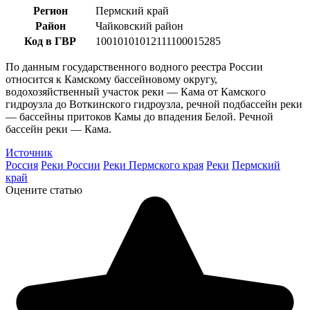
Регион
Пермский край
Район
Чайковский район
Код в ГВР
10010101012111100015285
По данным государственного водного реестра России
относится к Камскому бассейновому округу,
водохозяйственный участок реки — Кама от Камского
гидроузла до Воткинского гидроузла, речной подбассейн реки
— бассейны притоков Камы до впадения Белой. Речной
бассейн реки — Кама.
Источник
Россия
Реки России
Реки Пермского края
Реки
Пермский
край
Оцените статью