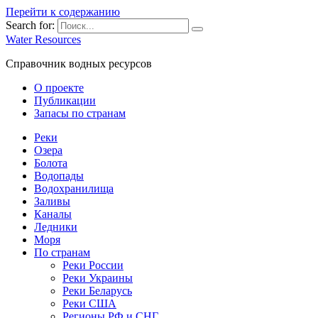
Перейти к содержанию
Search for:
Water Resources
Справочник водных ресурсов
О проекте
Публикации
Запасы по странам
Реки
Озера
Болота
Водопады
Водохранилища
Заливы
Каналы
Ледники
Моря
По странам
Реки России
Реки Украины
Реки Беларусь
Реки США
Регионы РФ и СНГ