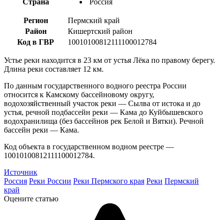
Страна
Россия
Регион
Пермский край
Район
Кишертский район
Код в ГВР
10010100812111100012784
Устье реки находится в 23 км от устья Лёка по правому берегу.
Длина реки составляет 12 км.
По данным государственного водного реестра России
относится к Камскому бассейновому округу,
водохозяйственный участок реки — Сылва от истока и до
устья, речной подбассейн реки — Кама до Куйбышевского
водохранилища (без бассейнов рек Белой и Вятки). Речной
бассейн реки — Кама.
Код объекта в государственном водном реестре —
10010100812111100012784.
Источник
Россия
Реки России
Реки Пермского края
Реки
Пермский
край
Оцените статью