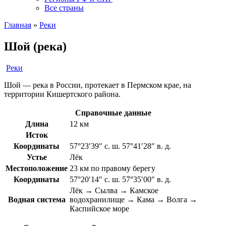
Все страны
Главная
»
Реки
Шой (река)
Реки
Шой — река в России, протекает в Пермском крае, на
территории Кишертского района.
Справочные данные
Длина
12 км
Исток
Координаты
57°23′39″ с. ш. 57°41′28″ в. д.
Устье
Лёк
Местоположение
23 км по правому берегу
Координаты
57°20′14″ с. ш. 57°35′00″ в. д.
Лёк → Сылва → Камское
Водная система
водохранилище → Кама → Волга →
Каспийское море