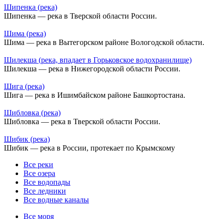
Шипенка (река)
Шипенка — река в Тверской области России.
Шима (река)
Шима — река в Вытегорском районе Вологодской области.
Шилекша (река, впадает в Горьковское водохранилище)
Шилекша — река в Нижегородской области России.
Шига (река)
Шига — река в Ишимбайском районе Башкортостана.
Шибловка (река)
Шибловка — река в Тверской области России.
Шибик (река)
Шибик — река в России, протекает по Крымскому
Все реки
Все озера
Все водопады
Все ледники
Все водные каналы
Все моря