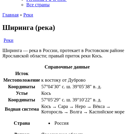
Все страны
Главная
»
Реки
Ширинга (река)
Реки
Ширинга — река в России, протекает в Ростовском районе
Ярославской области; правый приток реки Кось.
Справочные данные
Исток
Местоположение
к востоку от Дуброво
Координаты
57°04′30″ с. ш. 39°05′38″ в. д.
Устье
Кось
Координаты
57°05′29″ с. ш. 39°10′22″ в. д.
Кось → Сара → Неро → Вёкса →
Водная система
Которосль → Волга → Каспийское море
Страна
Россия