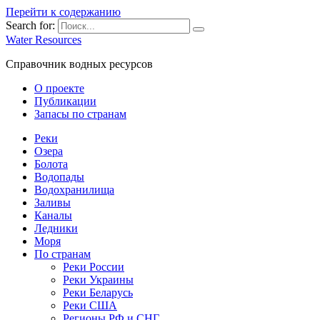
Перейти к содержанию
Search for:
Water Resources
Справочник водных ресурсов
О проекте
Публикации
Запасы по странам
Реки
Озера
Болота
Водопады
Водохранилища
Заливы
Каналы
Ледники
Моря
По странам
Реки России
Реки Украины
Реки Беларусь
Реки США
Регионы РФ и СНГ