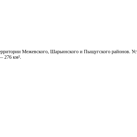
ерритории Межевского, Шарьинского и Пыщугского районов. Усть
— 276 км².