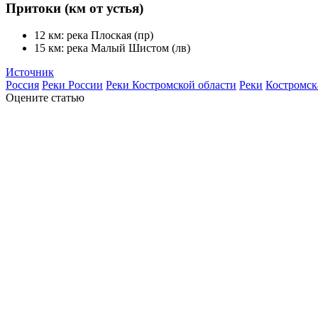
Притоки (км от устья)
12 км: река Плоская (пр)
15 км: река Малый Шистом (лв)
Источник
Россия
Реки России
Реки Костромской области
Реки
Костромск
Оцените статью