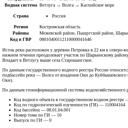
Водная система
Ветлуга → Волга → Каспийское море
Страна
Россия
Регион
Костромская область
Районы
Межевской район, Пыщугский район, Шарь
Код в ГВР
08010400112110000041646
Исток реки расположен у деревни Петровка в 22 км к северо-во
нижнем течении преодолевает участок по Шарьинскому району
Впадает в Ветлугу выше села Старошангское.
По данным государственного водного реестра России относитс
подбассейн реки — Волга от впадения Оки до Куйбышевского в
Оки).
По данным геоинформационной системы водохозяйственного р
Код водного объекта в государственном водном реестре
Код по гидрологической изученности (ГИ) — 110004164
Код бассейна — 08.01.04.001
Номер тома по ГИ — 10
Выпуск по ГИ — 0