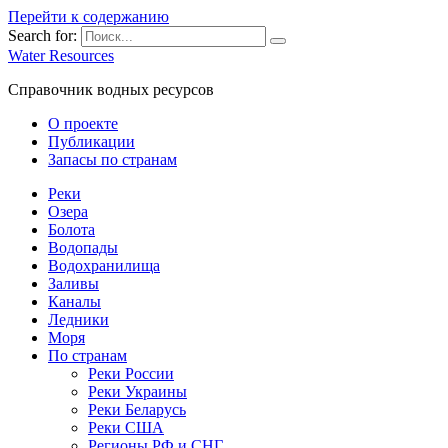
Перейти к содержанию
Search for:
Water Resources
Справочник водных ресурсов
О проекте
Публикации
Запасы по странам
Реки
Озера
Болота
Водопады
Водохранилища
Заливы
Каналы
Ледники
Моря
По странам
Реки России
Реки Украины
Реки Беларусь
Реки США
Регионы РФ и СНГ