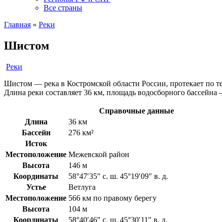
Все страны
Главная
»
Реки
Шистом
Реки
Шистом — река в Костромской области России, протекает по т
Длина реки составляет 36 км, площадь водосборного бассейна 
Справочные данные
Длина
36 км
Бассейн
276 км²
Исток
Местоположение
Межевской район
Высота
146 м
Координаты
58°47′35″ с. ш. 45°19′09″ в. д.
Устье
Ветлуга
Местоположение
566 км по правому берегу
Высота
104 м
Координаты
58°40′46″ с. ш. 45°30′11″ в. д.