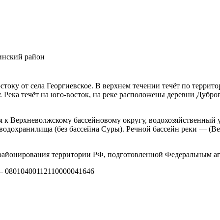
инский район
стоку от села Георгиевское. В верхнем течении течёт по террит
. Река течёт на юго-восток, на реке расположены деревни Дуб
я к Верхневолжскому бассейновому округу, водохозяйственный у
одохранилища (без бассейна Суры). Речной бассейн реки — (Ве
айонирования территории РФ, подготовленной Федеральным аг
 — 08010400112110000041646