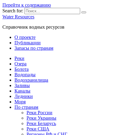
Перейти к содержанию
Search for:
Water Resources
Справочник водных ресурсов
О проекте
Публикации
Запасы по странам
Реки
Озера
Болота
Водопады
Водохранилища
Заливы
Каналы
Ледники
Моря
По странам
Реки России
Реки Украины
Реки Беларусь
Реки США
Регионы РФ и СНГ