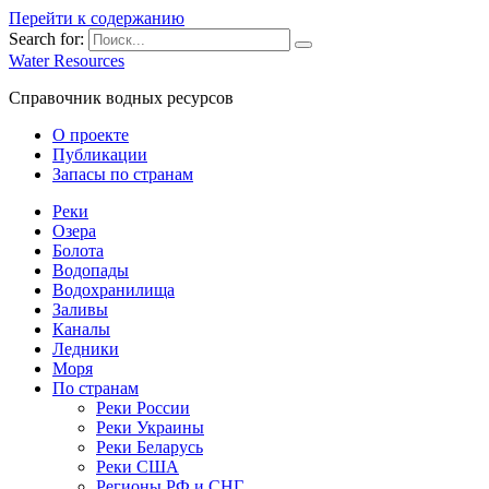
Перейти к содержанию
Search for:
Water Resources
Справочник водных ресурсов
О проекте
Публикации
Запасы по странам
Реки
Озера
Болота
Водопады
Водохранилища
Заливы
Каналы
Ледники
Моря
По странам
Реки России
Реки Украины
Реки Беларусь
Реки США
Регионы РФ и СНГ