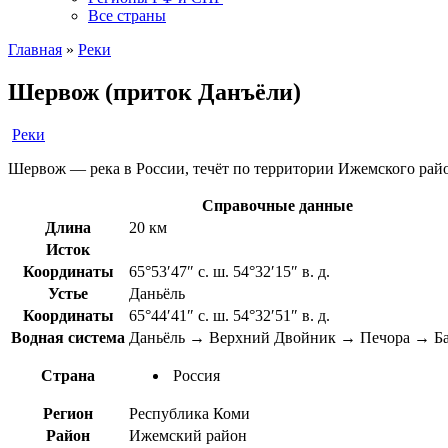
Все страны
Главная
»
Реки
Шервож (приток Данъёли)
Реки
Шервож — река в России, течёт по территории Ижемского район
Справочные данные
Длина
20 км
Исток
Координаты
65°53′47″ с. ш. 54°32′15″ в. д.
Устье
Даньёль
Координаты
65°44′41″ с. ш. 54°32′51″ в. д.
Водная система
Даньёль → Верхний Двойник → Печора → Ба
Страна
Россия
Регион
Республика Коми
Район
Ижемский район