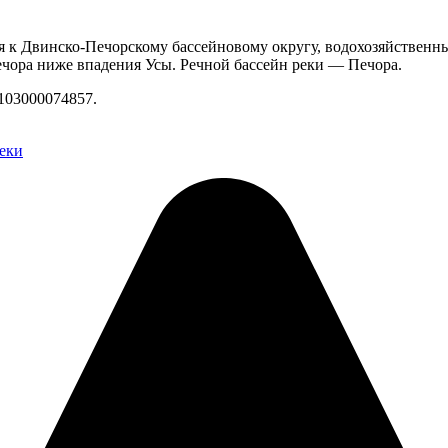
я к Двинско-Печорскому бассейновому округу, водохозяйственны
чора ниже впадения Усы. Речной бассейн реки — Печора.
103000074857.
еки