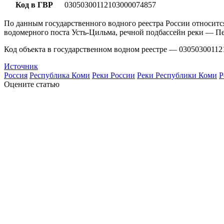
Код в ГВР
03050300112103000074857
По данным государственного водного реестра России относитс
водомерного поста Усть-Цильма, речной подбассейн реки — Пе
Код объекта в государственном водном реестре — 03050300112
Источник
Россия
Республика Коми
Реки России
Реки Республики Коми
Р
Оцените статью