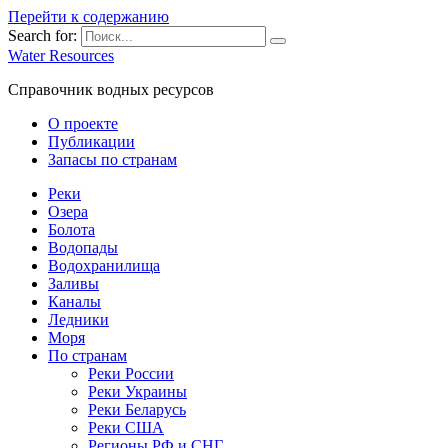
Перейти к содержанию
Search for:
Water Resources
Справочник водных ресурсов
О проекте
Публикации
Запасы по странам
Реки
Озера
Болота
Водопады
Водохранилища
Заливы
Каналы
Ледники
Моря
По странам
Реки России
Реки Украины
Реки Беларусь
Реки США
Регионы РФ и СНГ