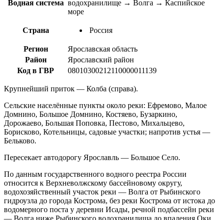
Водная система
водохранилище → Волга → Каспийское
море
Страна
Россия
Регион
Ярославская область
Район
Ярославский район
Код в ГВР
08010300212110000011139
Крупнейший приток — Колба (справа).
Сельские населённые пункты около реки: Ефремово, Малое
Домнино, Большое Домнино, Костяево, Бузаркино,
Дорожаево, Большая Поповка, Пестово, Михальцево,
Борисково, Котельницы, садовые участки; напротив устья —
Бельково.
Пересекает автодорогу Ярославль — Большое Село.
По данным государственного водного реестра России
относится к Верхневолжскому бассейновому округу,
водохозяйственный участок реки — Волга от Рыбинского
гидроузла до города Кострома, без реки Кострома от истока до
водомерного поста у деревни Исады, речной подбассейн реки
— Волга ниже Рыбинского водохранилища до впадения Оки.