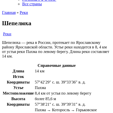
Все страны
Главная
»
Реки
Шепелюха
Реки
Шепелюха — река в России, протекает по Ярославскому
району Ярославской области. Устье реки находится в 8, 4 км
от устья реки Пахма по левому берегу. Длина реки составляет
14 км.
Справочные данные
Длина
14 км
Исток
Координаты
57°42′29″ с. ш. 39°33′36″ в. д.
Устье
Пахма
Местоположение
8,4 км от устья по левому берегу
Высота
более 85,6 м
Координаты
57°38′21″ с. ш. 39°39′31″ в. д.
Пахма → Которосль → Горьковское