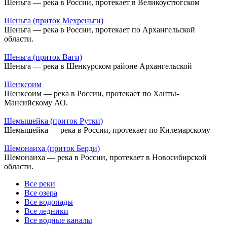
Шеньга — река в России, протекает в Великоустюгском
Шеньга (приток Мехреньги)
Шеньга — река в России, протекает по Архангельской
области.
Шеньга (приток Ваги)
Шеньга — река в Шенкурском районе Архангельской
Шенксоим
Шенксоим — река в России, протекает по Ханты-
Мансийскому АО.
Шемышейка (приток Рутки)
Шемышейка — река в России, протекает по Килемарскому
Шемонаиха (приток Берди)
Шемонаиха — река в России, протекает в Новосибирской
области.
Все реки
Все озера
Все водопады
Все ледники
Все водные каналы