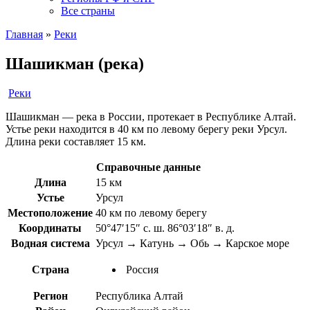
Все страны
Главная
»
Реки
Шашикман (река)
Реки
Шашикман — река в России, протекает в Республике Алтай.
Устье реки находится в 40 км по левому берегу реки Урсул.
Длина реки составляет 15 км.
Справочные данные
Длина
15 км
Устье
Урсул
Местоположение
40 км по левому берегу
Координаты
50°47′15″ с. ш. 86°03′18″ в. д.
Водная система
Урсул → Катунь → Обь → Карское море
Страна
Россия
Регион
Республика Алтай