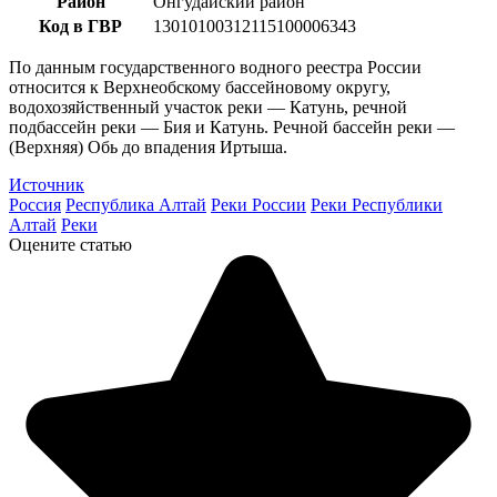
Район
Онгудайский район
Код в ГВР
13010100312115100006343
По данным государственного водного реестра России
относится к Верхнеобскому бассейновому округу,
водохозяйственный участок реки — Катунь, речной
подбассейн реки — Бия и Катунь. Речной бассейн реки —
(Верхняя) Обь до впадения Иртыша.
Источник
Россия
Республика Алтай
Реки России
Реки Республики
Алтай
Реки
Оцените статью