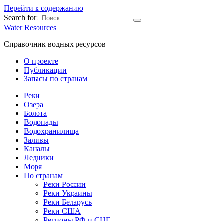
Перейти к содержанию
Search for:
Water Resources
Справочник водных ресурсов
О проекте
Публикации
Запасы по странам
Реки
Озера
Болота
Водопады
Водохранилища
Заливы
Каналы
Ледники
Моря
По странам
Реки России
Реки Украины
Реки Беларусь
Реки США
Регионы РФ и СНГ