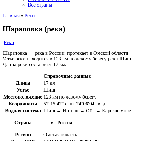
Все страны
Главная
»
Реки
Шараповка (река)
Реки
Шараповка — река в России, протекает в Омской области.
Устье реки находится в 123 км по левому берегу реки Шиш.
Длина реки составляет 17 км.
Справочные данные
Длина
17 км
Устье
Шиш
Местоположение
123 км по левому берегу
Координаты
57°15′47″ с. ш. 74°06′04″ в. д.
Водная система
Шиш → Иртыш → Обь → Карское море
Страна
Россия
Регион
Омская область