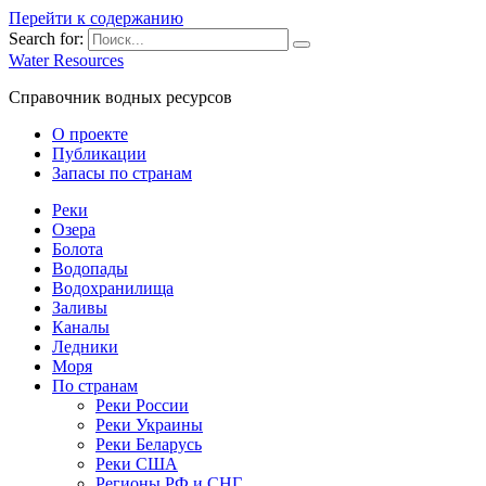
Перейти к содержанию
Search for:
Water Resources
Справочник водных ресурсов
О проекте
Публикации
Запасы по странам
Реки
Озера
Болота
Водопады
Водохранилища
Заливы
Каналы
Ледники
Моря
По странам
Реки России
Реки Украины
Реки Беларусь
Реки США
Регионы РФ и СНГ