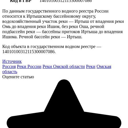
Код в ГВР
14010100312115300007086
По данным государственного водного реестра России
относится к Иртышскому бассейновому округу,
водохозяйственный участок реки — Иртыш от впадения реки
Омь до впадения реки Ишим, без реки Оша, речной
подбассейн реки — бассейны притоков Иртыша до впадения
Ишима. Речной бассейн реки — Иртыш.
Код объекта в государственном водном реестре —
14010100312115300007086.
Источник
Россия
Реки России
Реки Омской области
Реки
Омская
область
Оцените статью