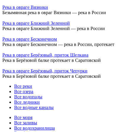
Река в овраге Вязники
Безымянная река в овраг Вязники — река в России
Река в овраге Ближний Зеленной
Река в овраге Ближний Зеленной — река в России
Река в овраге Бесконечном
Река в овраге Бесконечном — река в России, протекает
Река в овраге Берёзовый, приток Щелкана
Река в Берёзовой балке протекает в Саратовской
Река в овраге Берёзовый, приток Чепурки
Река в Берёзовой балке протекает в Саратовской
Все реки
Все озера
Все водопады
Все ледники
Все водные каналы
Все моря
Все заливы
Все водохранилища