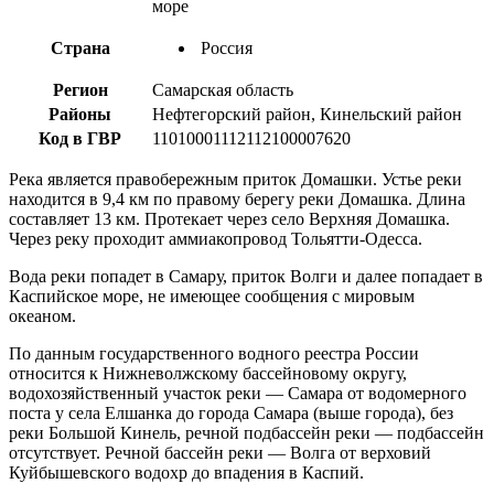
море
Страна
Россия
Регион
Самарская область
Районы
Нефтегорский район, Кинельский район
Код в ГВР
11010001112112100007620
Река является правобережным приток Домашки. Устье реки
находится в 9,4 км по правому берегу реки Домашка. Длина
составляет 13 км. Протекает через село Верхняя Домашка.
Через реку проходит аммиакопровод Тольятти-Одесса.
Вода реки попадет в Самару, приток Волги и далее попадает в
Каспийское море, не имеющее сообщения с мировым
океаном.
По данным государственного водного реестра России
относится к Нижневолжскому бассейновому округу,
водохозяйственный участок реки — Самара от водомерного
поста у села Елшанка до города Самара (выше города), без
реки Большой Кинель, речной подбассейн реки — подбассейн
отсутствует. Речной бассейн реки — Волга от верховий
Куйбышевского водохр до впадения в Каспий.