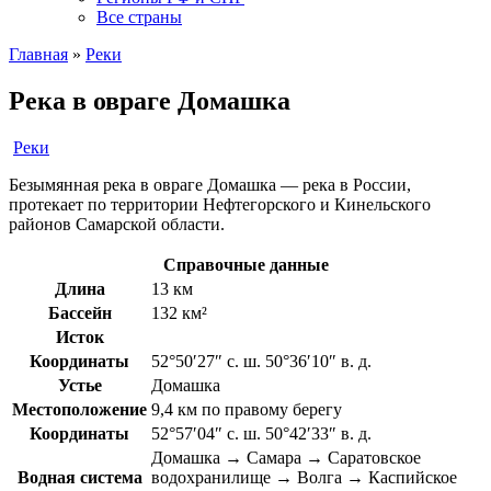
Все страны
Главная
»
Реки
Река в овраге Домашка
Реки
Безымянная река в овраге Домашка — река в России,
протекает по территории Нефтегорского и Кинельского
районов Самарской области.
Справочные данные
Длина
13 км
Бассейн
132 км²
Исток
Координаты
52°50′27″ с. ш. 50°36′10″ в. д.
Устье
Домашка
Местоположение
9,4 км по правому берегу
Координаты
52°57′04″ с. ш. 50°42′33″ в. д.
Домашка → Самара → Саратовское
Водная система
водохранилище → Волга → Каспийское