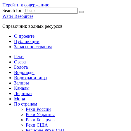
Перейти к содержанию
Search for:
Water Resources
Справочник водных ресурсов
О проекте
Публикации
Запасы по странам
Реки
Озера
Болота
Водопады
Водохранилища
Заливы
Каналы
Ледники
Моря
По странам
Реки России
Реки Украины
Реки Беларусь
Реки США
Регионы РФ и СНГ