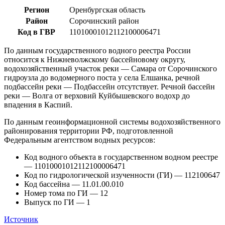
Регион
Оренбургская область
Район
Сорочинский район
Код в ГВР
11010001012112100006471
По данным государственного водного реестра России
относится к Нижневолжскому бассейновому округу,
водохозяйственный участок реки — Самара от Сорочинского
гидроузла до водомерного поста у села Елшанка, речной
подбассейн реки — Подбассейн отсутствует. Речной бассейн
реки — Волга от верховий Куйбышевского водохр до
впадения в Каспий.
По данным геоинформационной системы водохозяйственного
районирования территории РФ, подготовленной
Федеральным агентством водных ресурсов:
Код водного объекта в государственном водном реестре
— 11010001012112100006471
Код по гидрологической изученности (ГИ) — 112100647
Код бассейна — 11.01.00.010
Номер тома по ГИ — 12
Выпуск по ГИ — 1
Источник