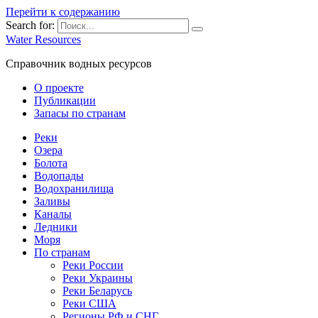
Перейти к содержанию
Search for:
Water Resources
Справочник водных ресурсов
О проекте
Публикации
Запасы по странам
Реки
Озера
Болота
Водопады
Водохранилища
Заливы
Каналы
Ледники
Моря
По странам
Реки России
Реки Украины
Реки Беларусь
Реки США
Регионы РФ и СНГ