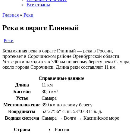
Все страны
Главная
»
Реки
Река в овраге Глинный
Реки
Безымянная река в овраге Глинный — река в России,
протекает в Сорочинском районе Оренбургской области.
Устье реки находится в 390 км по левому берегу реки Самара,
около города Сорочинск. Длина реки составляет 11 км.
Справочные данные
Длина
11 км
Бассейн
30,5 км²
Устье
Самара
Местоположение
390 км по левому берегу
Координаты
52°27′56″ с. ш. 53°07′31″ в. д.
Водная система
Самара → Волга → Каспийское море
Страна
Россия