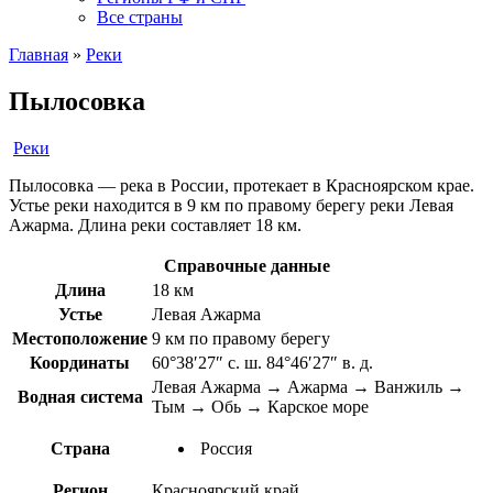
Все страны
Главная
»
Реки
Пылосовка
Реки
Пылосовка — река в России, протекает в Красноярском крае.
Устье реки находится в 9 км по правому берегу реки Левая
Ажарма. Длина реки составляет 18 км.
Справочные данные
Длина
18 км
Устье
Левая Ажарма
Местоположение
9 км по правому берегу
Координаты
60°38′27″ с. ш. 84°46′27″ в. д.
Левая Ажарма → Ажарма → Ванжиль →
Водная система
Тым → Обь → Карское море
Страна
Россия
Регион
Красноярский край