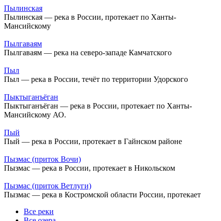
Пылинская
Пылинская — река в России, протекает по Ханты-
Мансийскому
Пылгаваям
Пылгаваям — река на северо-западе Камчатского
Пыл
Пыл — река в России, течёт по территории Удорского
Пыктыганъёган
Пыктыганъёган — река в России, протекает по Ханты-
Мансийскому АО.
Пый
Пый — река в России, протекает в Гайнском районе
Пызмас (приток Вочи)
Пызмас — река в России, протекает в Никольском
Пызмас (приток Ветлуги)
Пызмас — река в Костромской области России, протекает
Все реки
Все озера