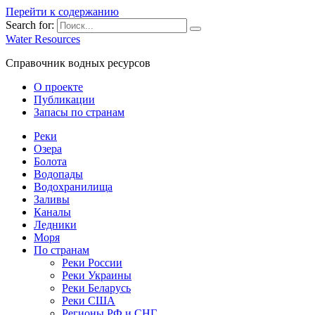
Перейти к содержанию
Search for:
Water Resources
Справочник водных ресурсов
О проекте
Публикации
Запасы по странам
Реки
Озера
Болота
Водопады
Водохранилища
Заливы
Каналы
Ледники
Моря
По странам
Реки России
Реки Украины
Реки Беларусь
Реки США
Регионы РФ и СНГ