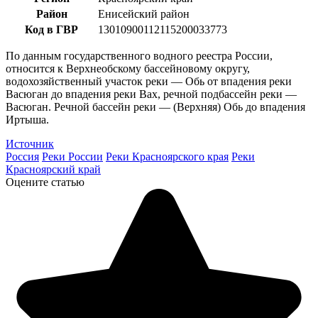
Район
Енисейский район
Код в ГВР
13010900112115200033773
По данным государственного водного реестра России,
относится к Верхнеобскому бассейновому округу,
водохозяйственный участок реки — Обь от впадения реки
Васюган до впадения реки Вах, речной подбассейн реки —
Васюган. Речной бассейн реки — (Верхняя) Обь до впадения
Иртыша.
Источник
Россия
Реки России
Реки Красноярского края
Реки
Красноярский край
Оцените статью