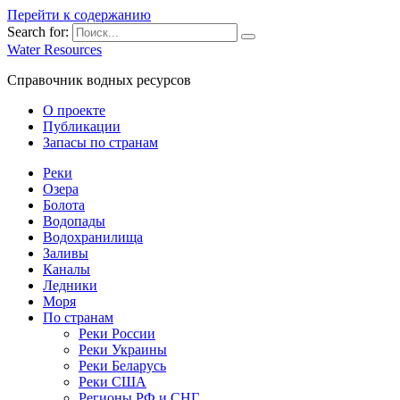
Перейти к содержанию
Search for:
Water Resources
Справочник водных ресурсов
О проекте
Публикации
Запасы по странам
Реки
Озера
Болота
Водопады
Водохранилища
Заливы
Каналы
Ледники
Моря
По странам
Реки России
Реки Украины
Реки Беларусь
Реки США
Регионы РФ и СНГ