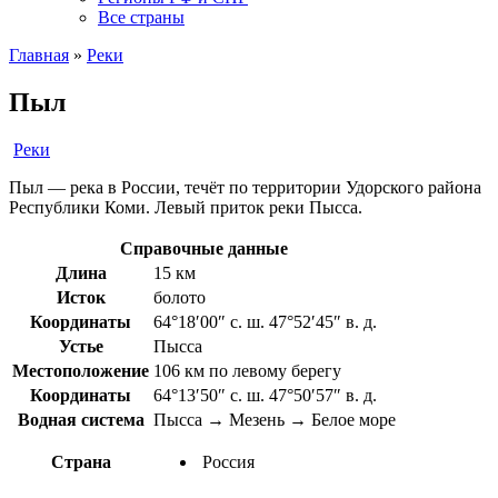
Все страны
Главная
»
Реки
Пыл
Реки
Пыл — река в России, течёт по территории Удорского района
Республики Коми. Левый приток реки Пысса.
Справочные данные
Длина
15 км
Исток
болото
Координаты
64°18′00″ с. ш. 47°52′45″ в. д.
Устье
Пысса
Местоположение
106 км по левому берегу
Координаты
64°13′50″ с. ш. 47°50′57″ в. д.
Водная система
Пысса → Мезень → Белое море
Страна
Россия