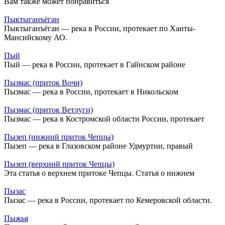
Вам также может понравиться
Пыктыганъёган
Пыктыганъёган — река в России, протекает по Ханты-
Мансийскому АО.
Пый
Пый — река в России, протекает в Гайнском районе
Пызмас (приток Вочи)
Пызмас — река в России, протекает в Никольском
Пызмас (приток Ветлуги)
Пызмас — река в Костромской области России, протекает
Пызеп (нижний приток Чепцы)
Пызеп — река в Глазовском районе Удмуртии, правый
Пызеп (верхний приток Чепцы)
Эта статья о верхнем притоке Чепцы. Статья о нижнем
Пызас
Пызас — река в России, протекает по Кемеровской области.
Пыжья