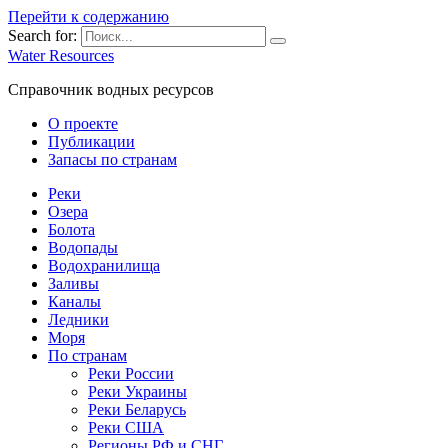
Перейти к содержанию
Search for:
Water Resources
Справочник водных ресурсов
О проекте
Публикации
Запасы по странам
Реки
Озера
Болота
Водопады
Водохранилища
Заливы
Каналы
Ледники
Моря
По странам
Реки России
Реки Украины
Реки Беларусь
Реки США
Регионы РФ и СНГ