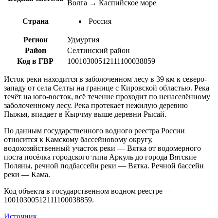
Волга → Каспийское море
Страна
Россия
Регион
Удмуртия
Район
Селтинский район
Код в ГВР
10010300512111100038859
Исток реки находится в заболоченном лесу в 39 км к северо-
западу от села Селты на границе с Кировской областью. Река
течёт на юго-восток, всё течение проходит по ненаселённому
заболоченному лесу. Река протекает нежилую деревню
Пыжья, впадает в Кырчму выше деревни Рысай.
По данным государственного водного реестра России
относится к Камскому бассейновому округу,
водохозяйственный участок реки — Вятка от водомерного
поста посёлка городского типа Аркуль до города Вятские
Поляны, речной подбассейн реки — Вятка. Речной бассейн
реки — Кама.
Код объекта в государственном водном реестре —
10010300512111100038859.
Источник