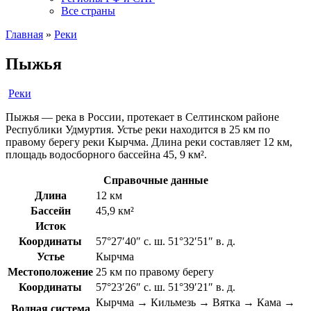
Все страны
Главная
»
Реки
Пыжья
Реки
Пыжья — река в России, протекает в Селтинском районе
Республики Удмуртия. Устье реки находится в 25 км по
правому берегу реки Кырчма. Длина реки составляет 12 км,
площадь водосборного бассейна 45, 9 км².
Справочные данные
Длина
12 км
Бассейн
45,9 км²
Исток
Координаты
57°27′40″ с. ш. 51°32′51″ в. д.
Устье
Кырчма
Местоположение
25 км по правому берегу
Координаты
57°23′26″ с. ш. 51°39′21″ в. д.
Кырчма → Кильмезь → Вятка → Кама →
Водная система