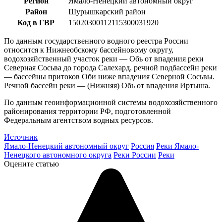
Регион
Ямало-Ненецкий автономный округ
Район
Шурышкарский район
Код в ГВР
15020300112115300031920
По данным государственного водного реестра России
относится к Нижнеобскому бассейновому округу,
водохозяйственный участок реки — Обь от впадения реки
Северная Сосьва до города Салехард, речной подбассейн реки
— бассейны притоков Оби ниже впадения Северной Сосьвы.
Речной бассейн реки — (Нижняя) Обь от впадения Иртыша.
По данным геоинформационной системы водохозяйственного
районирования территории РФ, подготовленной
Федеральным агентством водных ресурсов.
Источник
Ямало-Ненецкий автономный округ
Россия
Реки Ямало-
Ненецкого автономного округа
Реки России
Реки
Оцените статью