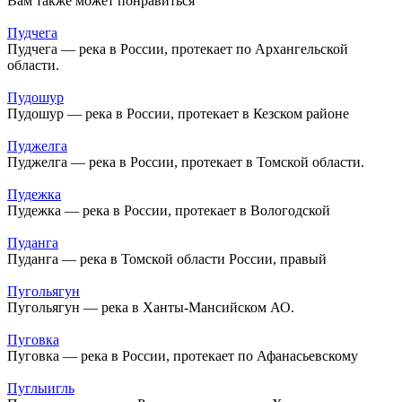
Вам также может понравиться
Пудчега
Пудчега — река в России, протекает по Архангельской
области.
Пудошур
Пудошур — река в России, протекает в Кезском районе
Пуджелга
Пуджелга — река в России, протекает в Томской области.
Пудежка
Пудежка — река в России, протекает в Вологодской
Пуданга
Пуданга — река в Томской области России, правый
Пугольягун
Пугольягун — река в Ханты-Мансийском АО.
Пуговка
Пуговка — река в России, протекает по Афанасьевскому
Пуглыигль