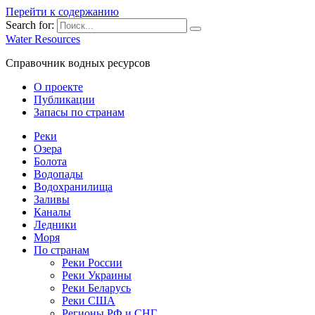
Перейти к содержанию
Search for:
Water Resources
Справочник водных ресурсов
О проекте
Публикации
Запасы по странам
Реки
Озера
Болота
Водопады
Водохранилища
Заливы
Каналы
Ледники
Моря
По странам
Реки России
Реки Украины
Реки Беларусь
Реки США
Регионы РФ и СНГ