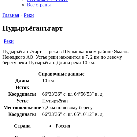
Все страны
Главная
»
Реки
Пудыръёганъгарт
Реки
Пудыръёганъёгарт — река в Шурышкарском районе Ямало-
Ненецкого АО. Устье реки находится в 7, 2 км по левому
берегу реки Путыръёган. Длина реки 10 км.
Справочные данные
Длина
10 км
Исток
Координаты
66°33′36″ с. ш. 64°56′53″ в. д.
Устье
Путыръёган
Местоположение
7,2 км по левому берегу
Координаты
66°33′36″ с. ш. 65°10′12″ в. д.
Страна
Россия