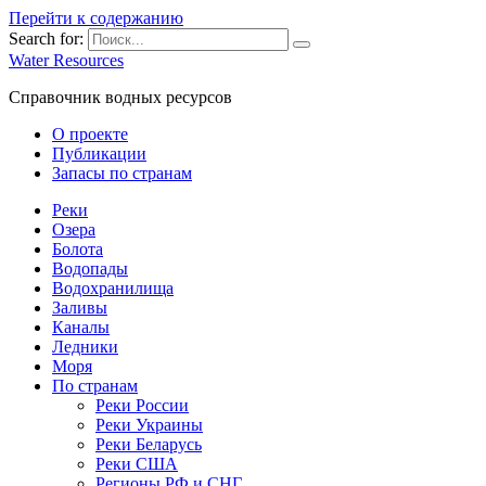
Перейти к содержанию
Search for:
Water Resources
Справочник водных ресурсов
О проекте
Публикации
Запасы по странам
Реки
Озера
Болота
Водопады
Водохранилища
Заливы
Каналы
Ледники
Моря
По странам
Реки России
Реки Украины
Реки Беларусь
Реки США
Регионы РФ и СНГ