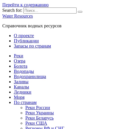
Перейти к содержанию
Search for:
Water Resources
Справочник водных ресурсов
О проекте
Публикации
Запасы по странам
Реки
Озера
Болота
Водопады
Водохранилища
Заливы
Каналы
Ледники
Моря
По странам
Реки России
Реки Украины
Реки Беларусь
Реки США
Регионы РФ и СНГ