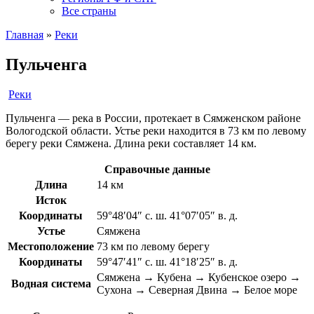
Все страны
Главная
»
Реки
Пульченга
Реки
Пульченга — река в России, протекает в Сямженском районе
Вологодской области. Устье реки находится в 73 км по левому
берегу реки Сямжена. Длина реки составляет 14 км.
Справочные данные
Длина
14 км
Исток
Координаты
59°48′04″ с. ш. 41°07′05″ в. д.
Устье
Сямжена
Местоположение
73 км по левому берегу
Координаты
59°47′41″ с. ш. 41°18′25″ в. д.
Сямжена → Кубена → Кубенское озеро →
Водная система
Сухона → Северная Двина → Белое море