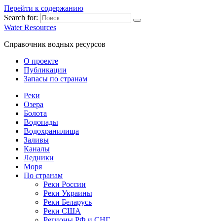
Перейти к содержанию
Search for:
Water Resources
Справочник водных ресурсов
О проекте
Публикации
Запасы по странам
Реки
Озера
Болота
Водопады
Водохранилища
Заливы
Каналы
Ледники
Моря
По странам
Реки России
Реки Украины
Реки Беларусь
Реки США
Регионы РФ и СНГ