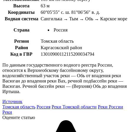
Высота
63 м
Координаты
60°05′55″ с. ш. 81°06′56″ в. д.
Водная система
Сангилька → Тым → Обь → Карское море
Страна
Россия
Регион
Томская область
Район
Каргасокский район
Код в ГВР
13010900112115200034794
По данным государственного водного реестра России,
относится к Верхнеобскому бассейновому округу,
водохозяйственный участок реки — Обь от впадения реки
Васюган до впадения реки Вах, речной подбассейн реки —
Васюган. Речной бассейн реки — (Верхняя) Обь до впадения
Иртыша.
Источник
Томская область
Россия
Реки Томской области
Реки России
Реки
Оцените статью