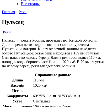
Все страны
Главная
»
Реки
Пульсец
Реки
Пульсец — река в России, протекает по Томской области.
Долина реки лежит вдроль южных склонов урочища
Пульсецкий материк. К югу от речной долины находится
болото Пульсецкое. Устье реки находится в 169 км от устья
Сангильки по левому берегу. Длина реки составляет 116 км,
площадь водосборного бассейна — 1020 км². В 70 км от устья,
по левому берегу реки впадает река Беличья.
Справочные данные
Длина
116 км
Бассейн
1020 км²
Исток
Координаты
60°25′51″ с. ш. 81°53′45″ в. д.
Устье
Сангилька
Местоположение
169 км по левому берегу