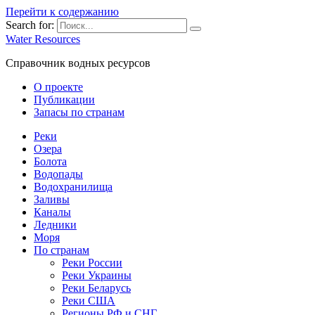
Перейти к содержанию
Search for:
Water Resources
Справочник водных ресурсов
О проекте
Публикации
Запасы по странам
Реки
Озера
Болота
Водопады
Водохранилища
Заливы
Каналы
Ледники
Моря
По странам
Реки России
Реки Украины
Реки Беларусь
Реки США
Регионы РФ и СНГ