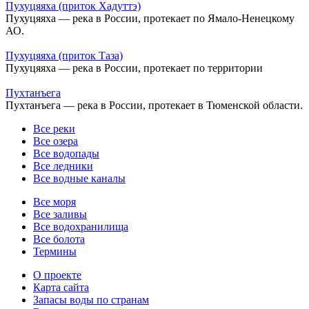
Пухуцяяха (приток Хадуттэ)
Пухуцяяха — река в России, протекает по Ямало-Ненецкому
АО.
Пухуцяяха (приток Таза)
Пухуцяяха — река в России, протекает по территории
Пухтанъега
Пухтанъега — река в России, протекает в Тюменской области.
Все реки
Все озера
Все водопады
Все ледники
Все водные каналы
Все моря
Все заливы
Все водохранилища
Все болота
Термины
О проекте
Карта сайта
Запасы воды по странам