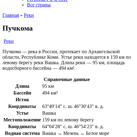
Все страны
Главная
»
Реки
Пучкома
Реки
Пучкома — река в России, протекает по Архангельской
области, Республике Коми. Устье реки находится в 159 км по
левому берегу реки Вашка. Длина реки — 95 км, площадь
водосборного бассейна — 494 км².
Справочные данные
Длина
95 км
Бассейн
494 км²
Исток
Координаты
63°49′14″ с. ш. 46°30′43″ в. д.
Устье
Вашка
Местоположение
159 км по левому берегу
Координаты
64°04′28″ с. ш. 46°54′23″ в. д.
Водная система
Вашка → Мезень → Белое море