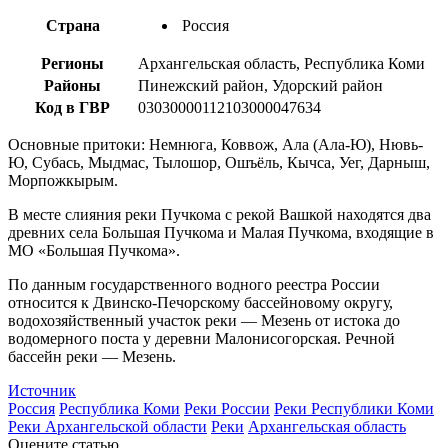
Страна
Россия
Регионы
Архангельская область, Республика Коми
Районы
Пинежский район, Удорский район
Код в ГВР
03030000112103000047634
Основные притоки: Немнюга, Коввож, Ала (Ала-Ю), Нювь-
Ю, Субась, Мыдмас, Тылошор, Ошъёль, Кычса, Уег, Дарныш,
Морпожкырым.
В месте слияния реки Пучкома с рекой Вашкой находятся два
древних села Большая Пучкома и Малая Пучкома, входящие в
МО «Большая Пучкома».
По данным государственного водного реестра России
относится к Двинско-Печорскому бассейновому округу,
водохозяйственный участок реки — Мезень от истока до
водомерного поста у деревни Малонисогорская. Речной
бассейн реки — Мезень.
Источник
Россия
Республика Коми
Реки России
Реки Республики Коми
Реки Архангельской области
Реки
Архангельская область
Оцените статью