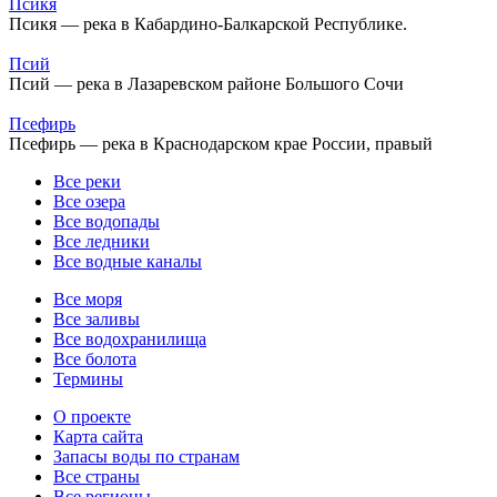
Псикя
Псикя — река в Кабардино-Балкарской Республике.
Псий
Псий — река в Лазаревском районе Большого Сочи
Псефирь
Псефирь — река в Краснодарском крае России, правый
Все реки
Все озера
Все водопады
Все ледники
Все водные каналы
Все моря
Все заливы
Все водохранилища
Все болота
Термины
О проекте
Карта сайта
Запасы воды по странам
Все страны
Все регионы