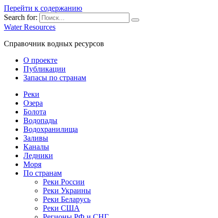
Перейти к содержанию
Search for:
Water Resources
Справочник водных ресурсов
О проекте
Публикации
Запасы по странам
Реки
Озера
Болота
Водопады
Водохранилища
Заливы
Каналы
Ледники
Моря
По странам
Реки России
Реки Украины
Реки Беларусь
Реки США
Регионы РФ и СНГ