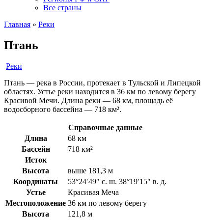
Все страны
Главная
»
Реки
Птань
Реки
Птань — река в России, протекает в Тульской и Липецкой
областях. Устье реки находится в 36 км по левому берегу
Красивой Мечи. Длина реки — 68 км, площадь её
водосборного бассейна — 718 км².
Справочные данные
Длина
68 км
Бассейн
718 км²
Исток
Высота
выше 181,3 м
Координаты
53°24′49″ с. ш. 38°19′15″ в. д.
Устье
Красивая Меча
Местоположение
36 км по левому берегу
Высота
121,8 м