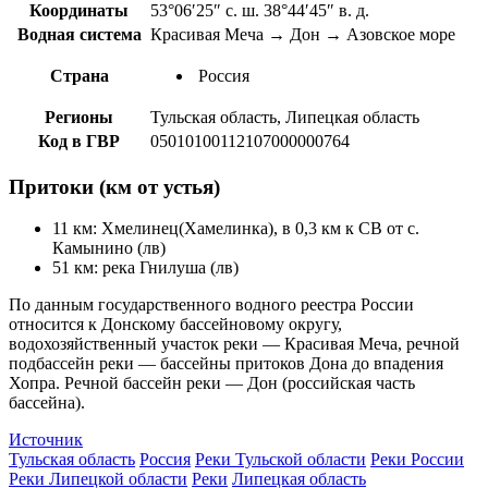
Координаты
53°06′25″ с. ш. 38°44′45″ в. д.
Водная система
Красивая Меча → Дон → Азовское море
Страна
Россия
Регионы
Тульская область, Липецкая область
Код в ГВР
05010100112107000000764
Притоки (км от устья)
11 км: Хмелинец(Хамелинка), в 0,3 км к СВ от с.
Камынино (лв)
51 км: река Гнилуша (лв)
По данным государственного водного реестра России
относится к Донскому бассейновому округу,
водохозяйственный участок реки — Красивая Меча, речной
подбассейн реки — бассейны притоков Дона до впадения
Хопра. Речной бассейн реки — Дон (российская часть
бассейна).
Источник
Тульская область
Россия
Реки Тульской области
Реки России
Реки Липецкой области
Реки
Липецкая область