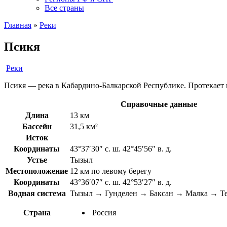
Все страны
Главная
»
Реки
Псикя
Реки
Псикя — река в Кабардино-Балкарской Республике. Протекает 
Справочные данные
Длина
13 км
Бассейн
31,5 км²
Исток
Координаты
43°37′30″ с. ш. 42°45′56″ в. д.
Устье
Тызыл
Местоположение
12 км по левому берегу
Координаты
43°36′07″ с. ш. 42°53′27″ в. д.
Водная система
Тызыл → Гунделен → Баксан → Малка → Те
Страна
Россия