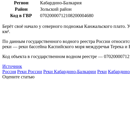
Регион
Кабардино-Балкария
Район
Зольский район
Код в ГВР
07020000712108200004680
Берёт своё начало у северного подножья Канжальского плато. У
км².
По данным государственного водного реестра России относится
реки — реки бассейна Каспийского моря междуречья Терека и 
Код объекта в государственном водном реестре — 07020000712
Источник
Россия
Реки России
Реки Кабардино-Балкарии
Реки
Кабардино
Оцените статью