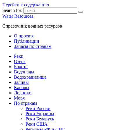
Перейти к содержанию
Search for:
Water Resources
Справочник водных ресурсов
О проекте
Публикации
Запасы по странам
Реки
Озера
Болота
Водопады
Водохранилища
Заливы
Каналы
Ледники
Моря
По странам
Реки России
Реки Украины
Реки Беларусь
Реки США
Регионы РФ и СНГ