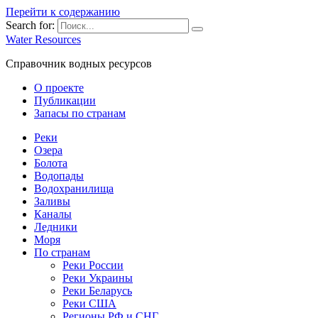
Перейти к содержанию
Search for:
Water Resources
Справочник водных ресурсов
О проекте
Публикации
Запасы по странам
Реки
Озера
Болота
Водопады
Водохранилища
Заливы
Каналы
Ледники
Моря
По странам
Реки России
Реки Украины
Реки Беларусь
Реки США
Регионы РФ и СНГ