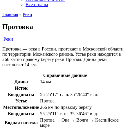
Все страны
Главная
»
Реки
Протовка
Реки
Протовка — река в России, протекает в Московской области
по территории Можайского района. Устье реки находится в
266 км по правому берегу реки Протвы. Длина реки
составляет 14 км.
Справочные данные
Длина
14 км
Исток
Координаты
55°25′17″ с. ш. 35°26′40″ в. д.
Устье
Протва
Местоположение
266 км по правому берегу
Координаты
55°25′11″ с. ш. 35°36′46″ в. д.
Протва → Ока → Волга → Каспийское
Водная система
море