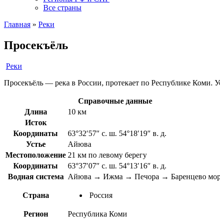
Все страны
Главная
»
Реки
Просекъёль
Реки
Просекъёль — река в России, протекает по Республике Коми. Ус
Справочные данные
Длина
10 км
Исток
Координаты
63°32′57″ с. ш. 54°18′19″ в. д.
Устье
Айюва
Местоположение
21 км по левому берегу
Координаты
63°37′07″ с. ш. 54°13′16″ в. д.
Водная система
Айюва → Ижма → Печора → Баренцево мо
Страна
Россия
Регион
Республика Коми