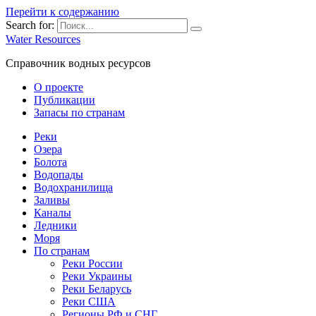
Перейти к содержанию
Search for:
Water Resources
Справочник водных ресурсов
О проекте
Публикации
Запасы по странам
Реки
Озера
Болота
Водопады
Водохранилища
Заливы
Каналы
Ледники
Моря
По странам
Реки России
Реки Украины
Реки Беларусь
Реки США
Регионы РФ и СНГ