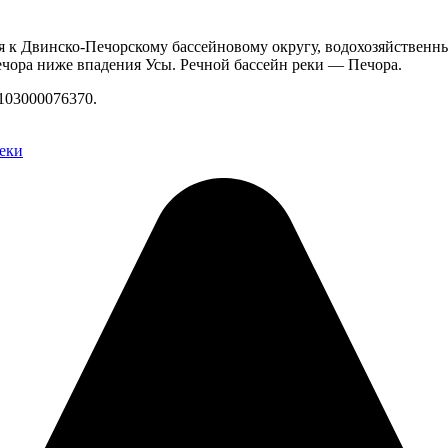
я к Двинско-Печорскому бассейновому округу, водохозяйственны
чора ниже впадения Усы. Речной бассейн реки — Печора.
103000076370.
еки