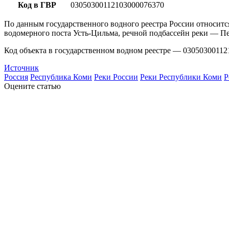
Код в ГВР
03050300112103000076370
По данным государственного водного реестра России относитс
водомерного поста Усть-Цильма, речной подбассейн реки — Пе
Код объекта в государственном водном реестре — 03050300112
Источник
Россия
Республика Коми
Реки России
Реки Республики Коми
Р
Оцените статью