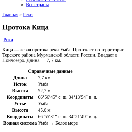
Все страны
Главная
»
Реки
Протока Кица
Реки
Кица — левая протока реки Умба. Протекает по территории
Терского района Мурманской области России. Впадает в
Пончозеро. Длина — 7, 7 км.
Справочные данные
Длина
7,7 км
Исток
Умба
Высота
52,7 м
Координаты
66°56′45″ с. ш. 34°13′54″ в. д.
Устье
Умба
Высота
45,6 м
Координаты
66°55′31″ с. ш. 34°21′49″ в. д.
Водная система
Умба → Белое море