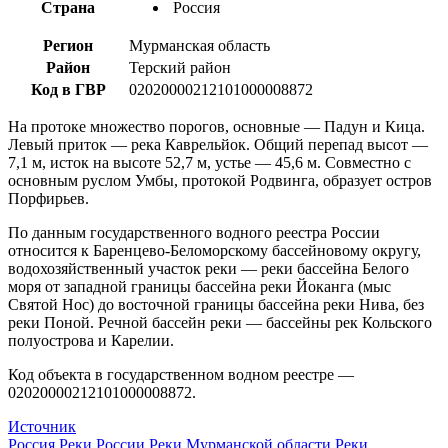
Страна
Россия
Регион
Мурманская область
Район
Терский район
Код в ГВР
02020000212101000008872
На протоке множество порогов, основные — Падун и Кица.
Левый приток — река Каврельйок. Общий перепад высот —
7,1 м, исток на высоте 52,7 м, устье — 45,6 м. Совместно с
основным руслом Умбы, протокой Родвинга, образует остров
Порфирьев.
По данным государственного водного реестра России
относится к Баренцево-Беломорскому бассейновому округу,
водохозяйственный участок реки — реки бассейна Белого
моря от западной границы бассейна реки Йоканга (мыс
Святой Нос) до восточной границы бассейна реки Нива, без
реки Поной. Речной бассейн реки — бассейны рек Кольского
полуострова и Карелии.
Код объекта в государственном водном реестре —
02020000212101000008872.
Источник
Россия
Реки России
Реки Мурманской области
Реки