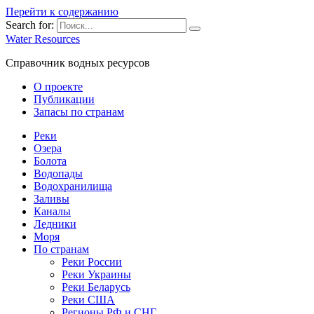
Перейти к содержанию
Search for:
Water Resources
Справочник водных ресурсов
О проекте
Публикации
Запасы по странам
Реки
Озера
Болота
Водопады
Водохранилища
Заливы
Каналы
Ледники
Моря
По странам
Реки России
Реки Украины
Реки Беларусь
Реки США
Регионы РФ и СНГ