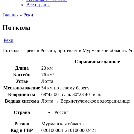
Все страны
Главная
»
Реки
Поткола
Реки
Поткола — река в России, протекает в Мурманской области. Уст
Справочные данные
Длина
20 км
Бассейн
76 км²
Устье
Лотта
Местоположение
54 км по левому берегу
Координаты
68°42′06″ с. ш. 30°28′40″ в. д.
Водная система
Лотта → Верхнетуломское водохранилище 
Страна
Россия
Регион
Мурманская область
Код в ГВР
02010000312101000002421