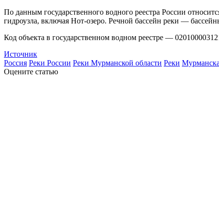
По данным государственного водного реестра России относитс
гидроузла, включая Нот-озеро. Речной бассейн реки — бассейны
Код объекта в государственном водном реестре — 02010000312
Источник
Россия
Реки России
Реки Мурманской области
Реки
Мурманска
Оцените статью