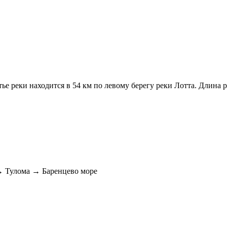
ье реки находится в 54 км по левому берегу реки Лотта. Длина р
→ Тулома → Баренцево море