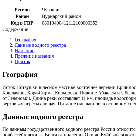
Регион
Чувашия
Район
Вурнарский район
Код в ГВР
08010400412112100000353
Содержание
География
Данные водного реестра
Название
Прежние названия
Приток
География
Исток Потаушки в лесном массиве восточнее деревни Ершипоси
Кошлауши, Хора-Сирма, Кольцовка, Нижние Абакасы и у бывшей 
от Зеленовки. Длина реки составляет 11 км, площадь водосборн
верховьях пересыхающая. Питание смешанное, в основном снего
Данные водного реестра
По данным государственного водного реестра России относитс
подбассейн реки — Волга от впадения Оки до Куйбышевского в