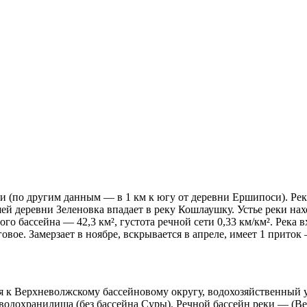
 (по другим данным — в 1 км к югу от деревни Ершипоси). Рек
деревни Зеленовка впадает в реку Кошлаушку. Устье реки наход
ого бассейна — 42,3 км², густота речной сети 0,33 км/км². Рек
вое. Замерзает в ноябре, вскрывается в апреле, имеет 1 приток
я к Верхневолжскому бассейновому округу, водохозяйственный у
одохранилища (без бассейна Суры). Речной бассейн реки — (Ве