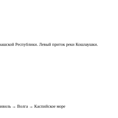
увашской Республики. Левый приток реки Кошлаушки.
виль → Волга → Каспийское море