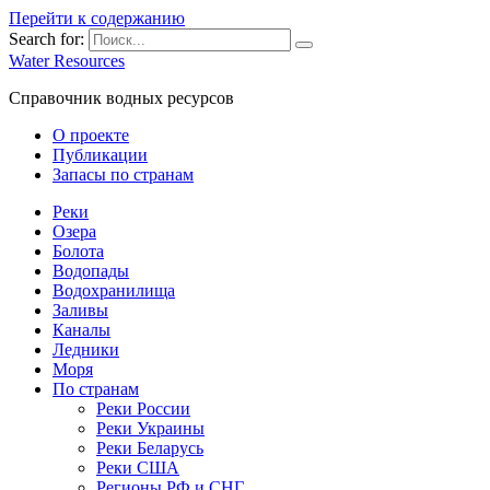
Перейти к содержанию
Search for:
Water Resources
Справочник водных ресурсов
О проекте
Публикации
Запасы по странам
Реки
Озера
Болота
Водопады
Водохранилища
Заливы
Каналы
Ледники
Моря
По странам
Реки России
Реки Украины
Реки Беларусь
Реки США
Регионы РФ и СНГ