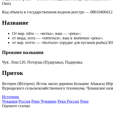
Оки).
Код объекта в государственном водном реестре — 08010400412
Название
От мар. пӑта — «ветка», ваш — «река»;
от морд. пота — «пятиться», ваш в значении «река»;
от мар. потто — «болтало» (орудие для пугания рыбы):301
Прежние названия
Чув. Леш:120, Потауша (Пудаушка), Падаушка.
Приток
Велтрен (Вĕлтрен). Исток около деревни Большие Абакасы Ибр
Вурнарского сельскохозяйственного техникума. Чувашское назв
Источник
Чувашия
Россия
Реки Чувашии
Реки России
Реки
Оцените статью