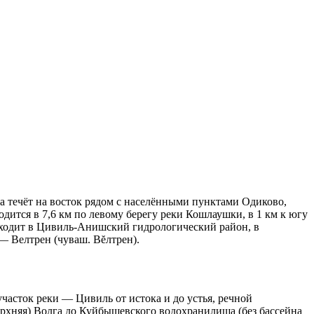
а течёт на восток рядом с населёнными пунктами Одиково,
ится в 7,6 км по левому берегу реки Кошлаушки, в 1 км к югу
а входит в Цивиль-Анишский гидрологический район, в
 — Велтрен (чуваш. Вĕлтрен).
часток реки — Цивиль от истока и до устья, речной
рхняя) Волга до Куйбышевского водохранилища (без бассейна