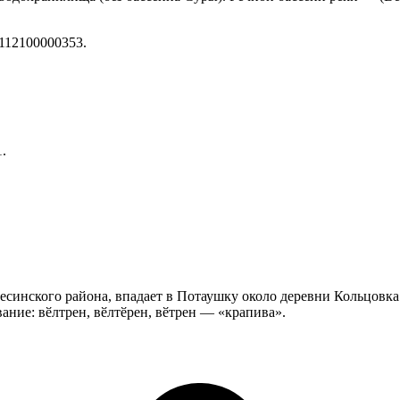
112100000353.
.
есинского района, впадает в Потаушку около деревни Кольцовка
ание: вӗлтрен, вӗлтӗрен, вӗтрен — «крапива».