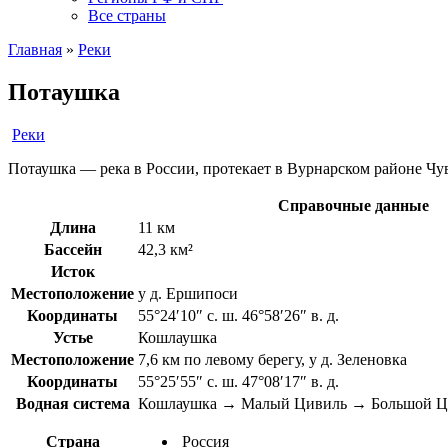
Все страны
Главная
»
Реки
Потаушка
Реки
Потаушка — река в России, протекает в Вурнарском районе Ч
Справочные данные
Длина
11 км
Бассейн
42,3 км²
Исток
Местоположение
у д. Ершипоси
Координаты
55°24′10″ с. ш. 46°58′26″ в. д.
Устье
Кошлаушка
Местоположение
7,6 км по левому берегу, у д. Зеленовка
Координаты
55°25′55″ с. ш. 47°08′17″ в. д.
Водная система
Кошлаушка → Малый Цивиль → Большой Ци
Страна
Россия