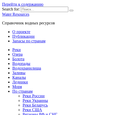
Перейти к содержанию
Search for:
Water Resources
Справочник водных ресурсов
О проекте
Публикации
Запасы по странам
Реки
Озера
Болота
Водопады
Водохранилища
Заливы
Каналы
Ледники
Моря
По странам
Реки России
Реки Украины
Реки Беларусь
Реки США
Регионы РФ и СНГ