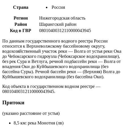
Страна
Россия
Регион
Нижегородская область
Район
Шарангский район
Код в ГВР
08010400312110000043945
По данным государственного водного реестра России
относится к Верхневолжскому бассейновому округу,
водохозяйственный участок реки — Волга от устья реки Ока
до Чебоксарского гидроузла (Чебоксарское водохранилище),
без рек Сура и Ветлуга, речной подбассейн реки — Волга от
впадения Оки до Куйбышевского водохранилища (без
бассейна Суры). Речной бассейн реки — (Верхняя) Волга до
Куйбышевского водохранилища (без бассейна Оки).
Код объекта в государственном водном реестре —
08010400312110000043945.
Притоки
(указано расстояние от устья)
8,5 км: река Монотня (лв)