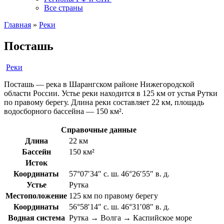
Все страны
Главная
»
Реки
Посташь
Реки
Посташь — река в Шарангском районе Нижегородской
области России. Устье реки находится в 125 км от устья Рутки
по правому берегу. Длина реки составляет 22 км, площадь
водосборного бассейна — 150 км².
Справочные данные
Длина
22 км
Бассейн
150 км²
Исток
Координаты
57°07′34″ с. ш. 46°26′55″ в. д.
Устье
Рутка
Местоположение
125 км по правому берегу
Координаты
56°58′14″ с. ш. 46°31′08″ в. д.
Водная система
Рутка → Волга → Каспийское море