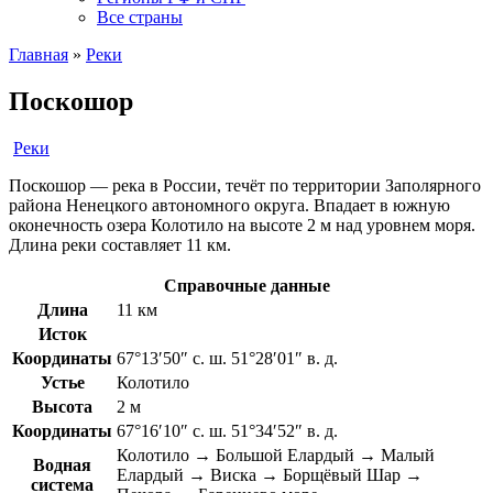
Все страны
Главная
»
Реки
Поскошор
Реки
Поскошор — река в России, течёт по территории Заполярного
района Ненецкого автономного округа. Впадает в южную
оконечность озера Колотило на высоте 2 м над уровнем моря.
Длина реки составляет 11 км.
Справочные данные
Длина
11 км
Исток
Координаты
67°13′50″ с. ш. 51°28′01″ в. д.
Устье
Колотило
Высота
2 м
Координаты
67°16′10″ с. ш. 51°34′52″ в. д.
Колотило → Большой Елардый → Малый
Водная
Елардый → Виска → Борщёвый Шар →
система