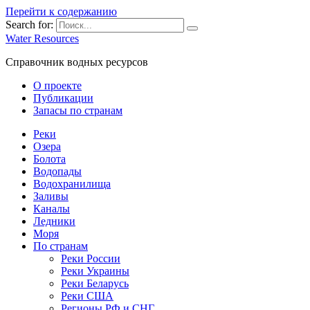
Перейти к содержанию
Search for:
Water Resources
Справочник водных ресурсов
О проекте
Публикации
Запасы по странам
Реки
Озера
Болота
Водопады
Водохранилища
Заливы
Каналы
Ледники
Моря
По странам
Реки России
Реки Украины
Реки Беларусь
Реки США
Регионы РФ и СНГ