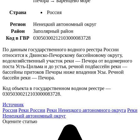
Печора → Баренцево море
Страна
Россия
Регион
Ненецкий автономный округ
Район
Заполярный район
Код в ГВР
03050300212103000083728
По данным государственного водного реестра России
относится к Двинско-Печорскому бассейновому округу,
водохозяйственный участок реки — Печора от водомерного
поста Усть-Цильма и до устья, речной подбассейн реки —
бассейны притоков Печоры ниже впадения Усы. Речной
бассейн реки — Печора.
Код объекта в государственном водном реестре —
03050300212103000083728.
Источник
Россия
Реки России
Реки Ненецкого автономного округа
Реки
Ненецкий автономный округ
Оцените статью