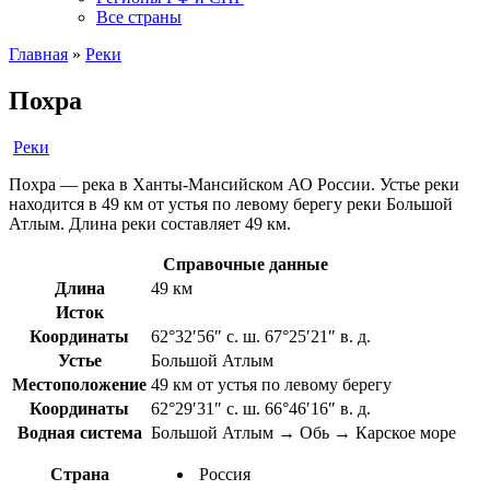
Все страны
Главная
»
Реки
Похра
Реки
Похра — река в Ханты-Мансийском АО России. Устье реки
находится в 49 км от устья по левому берегу реки Большой
Атлым. Длина реки составляет 49 км.
Справочные данные
Длина
49 км
Исток
Координаты
62°32′56″ с. ш. 67°25′21″ в. д.
Устье
Большой Атлым
Местоположение
49 км от устья по левому берегу
Координаты
62°29′31″ с. ш. 66°46′16″ в. д.
Водная система
Большой Атлым → Обь → Карское море
Страна
Россия