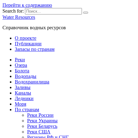
Перейти к содержанию
Search for:
Water Resources
Справочник водных ресурсов
О проекте
Публикации
Запасы по странам
Реки
Озера
Болота
Водопады
Водохранилища
Заливы
Каналы
Ледники
Моря
По странам
Реки России
Реки Украины
Реки Беларусь
Реки США
Регионы РФ и СНГ