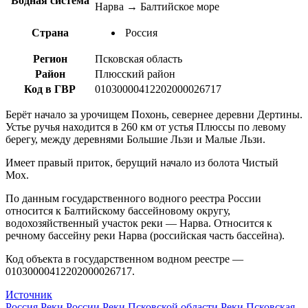
Водная система
Нарва → Балтийское море
Страна
Россия
Регион
Псковская область
Район
Плюсский район
Код в ГВР
01030000412202000026717
Берёт начало за урочищем Похонь, севернее деревни Дертины.
Устье ручья находится в 260 км от устья Плюссы по левому
берегу, между деревнями Большие Льзи и Малые Льзи.
Имеет правый приток, берущий начало из болота Чистый
Мох.
По данным государственного водного реестра России
относится к Балтийскому бассейновому округу,
водохозяйственный участок реки — Нарва. Относится к
речному бассейну реки Нарва (российская часть бассейна).
Код объекта в государственном водном реестре —
01030000412202000026717.
Источник
Россия
Реки России
Реки Псковской области
Реки
Псковская