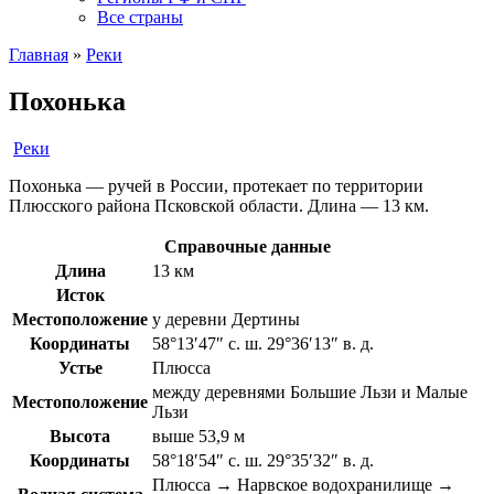
Все страны
Главная
»
Реки
Похонька
Реки
Похонька — ручей в России, протекает по территории
Плюсского района Псковской области. Длина — 13 км.
Справочные данные
Длина
13 км
Исток
Местоположение
у деревни Дертины
Координаты
58°13′47″ с. ш. 29°36′13″ в. д.
Устье
Плюсса
между деревнями Большие Льзи и Малые
Местоположение
Льзи
Высота
выше 53,9 м
Координаты
58°18′54″ с. ш. 29°35′32″ в. д.
Плюсса → Нарвское водохранилище →