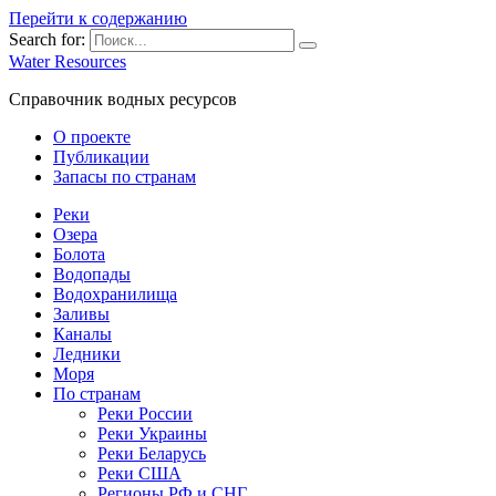
Перейти к содержанию
Search for:
Water Resources
Справочник водных ресурсов
О проекте
Публикации
Запасы по странам
Реки
Озера
Болота
Водопады
Водохранилища
Заливы
Каналы
Ледники
Моря
По странам
Реки России
Реки Украины
Реки Беларусь
Реки США
Регионы РФ и СНГ