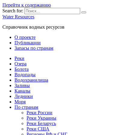
Перейти к содержанию
Search for:
Water Resources
Справочник водных ресурсов
О проекте
Публикации
Запасы по странам
Реки
Озера
Болота
Водопады
Водохранилища
Заливы
Каналы
Ледники
Моря
По странам
Реки России
Реки Украины
Реки Беларусь
Реки США
Регионы РФ и СНГ