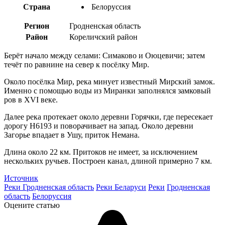
Страна
Белоруссия
Регион
Гродненская область
Район
Кореличский район
Берёт начало между селами: Симаково и Оюцевичи; затем
течёт по равнине на север к посёлку Мир.
Около посёлка Мир, река минует известный Мирский замок.
Именно с помощью воды из Миранки заполнялся замковый
ров в XVI веке.
Далее река протекает около деревни Горячки, где пересекает
дорогу H6193 и поворачивает на запад. Около деревни
Загорье впадает в Ушу, приток Немана.
Длина около 22 км. Притоков не имеет, за исключением
нескольких ручьев. Построен канал, длиной примерно 7 км.
Источник
Реки Гродненская область
Реки Беларуси
Реки
Гродненская
область
Белоруссия
Оцените статью