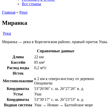
Все страны
Главная
»
Реки
Миранка
Реки
Миранка — река в Кореличском районе, правый приток Ушы.
Справочные данные
Длина
22 км
Бассейн
85 км²
Расход воды
0,2 м³/с
Исток
в 2 км к северо-востоку от деревни
Местоположение
Оюцевичи
Координаты
53°26′06″ с. ш. 26°27′26″ в. д.
Устье
Уша
Координаты
53°30′17″ с. ш. 26°23′53″ в. д.
Водная система
Уша → Неман → Балтийское море