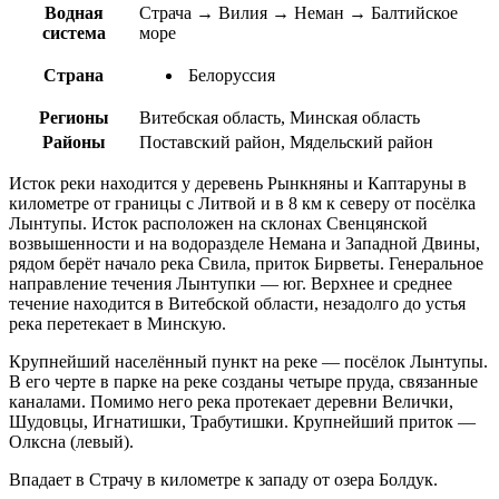
Водная
Страча → Вилия → Неман → Балтийское
система
море
Страна
Белоруссия
Регионы
Витебская область, Минская область
Районы
Поставский район, Мядельский район
Исток реки находится у деревень Рынкняны и Каптаруны в
километре от границы с Литвой и в 8 км к северу от посёлка
Лынтупы. Исток расположен на склонах Свенцянской
возвышенности и на водоразделе Немана и Западной Двины,
рядом берёт начало река Свила, приток Бирветы. Генеральное
направление течения Лынтупки — юг. Верхнее и среднее
течение находится в Витебской области, незадолго до устья
река перетекает в Минскую.
Крупнейший населённый пункт на реке — посёлок Лынтупы.
В его черте в парке на реке созданы четыре пруда, связанные
каналами. Помимо него река протекает деревни Велички,
Шудовцы, Игнатишки, Трабутишки. Крупнейший приток —
Олксна (левый).
Впадает в Страчу в километре к западу от озера Болдук.