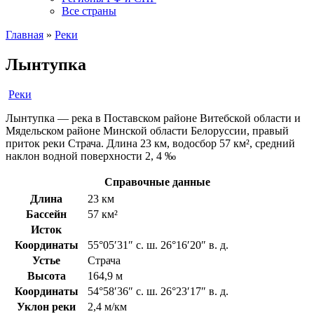
Все страны
Главная
»
Реки
Лынтупка
Реки
Лынтупка — река в Поставском районе Витебской области и
Мядельском районе Минской области Белоруссии, правый
приток реки Страча. Длина 23 км, водосбор 57 км², средний
наклон водной поверхности 2, 4 ‰
Справочные данные
Длина
23 км
Бассейн
57 км²
Исток
Координаты
55°05′31″ с. ш. 26°16′20″ в. д.
Устье
Страча
Высота
164,9 м
Координаты
54°58′36″ с. ш. 26°23′17″ в. д.
Уклон реки
2,4 м/км