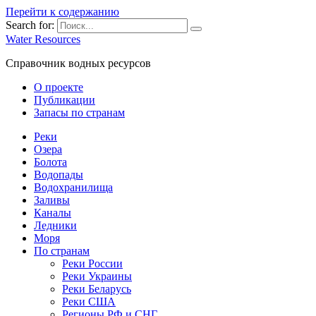
Перейти к содержанию
Search for:
Water Resources
Справочник водных ресурсов
О проекте
Публикации
Запасы по странам
Реки
Озера
Болота
Водопады
Водохранилища
Заливы
Каналы
Ледники
Моря
По странам
Реки России
Реки Украины
Реки Беларусь
Реки США
Регионы РФ и СНГ