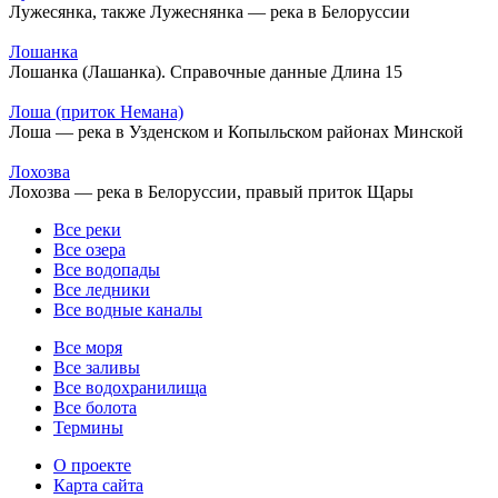
Лужесянка, также Лужеснянка — река в Белоруссии
Лошанка
Лошанка (Лашанка). Справочные данные Длина 15
Лоша (приток Немана)
Лоша — река в Узденском и Копыльском районах Минской
Лохозва
Лохозва — река в Белоруссии, правый приток Щары
Все реки
Все озера
Все водопады
Все ледники
Все водные каналы
Все моря
Все заливы
Все водохранилища
Все болота
Термины
О проекте
Карта сайта