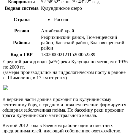
Координаты
52°58′52″ с. ш. 79°43′22″ в. д.
Водная система
Кулундинское озеро
Страна
Россия
Регион
Алтайский край
Ребрихинский район, Тюменцевский
Районы
район, Баевский район, Благовещенский
район
Код в ГВР
13020000212115200052289
Средний расход воды (м³/с) реки Кулунды по месяцам с 1936
по 2000 гг.
(замеры производились на гидрологическом посту в районе
с. Шимолино, в 17 км от устья)
В верхней части долина проходит по Кулундинскому
ленточному бору, в среднем и нижнем течении формируется
обширная заболоченная пойма. По бассейну реки проходит
трасса Кулундинского магистрального канала.
Весной 2012 года в Баевском районе один из местных
предпринимателей, имеющий собственное охотхозяйство,