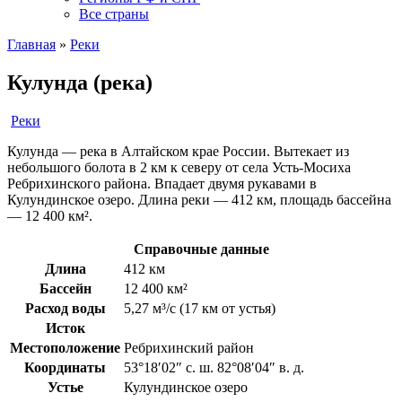
Все страны
Главная
»
Реки
Кулунда (река)
Реки
Кулунда — река в Алтайском крае России. Вытекает из
небольшого болота в 2 км к северу от села Усть-Мосиха
Ребрихинского района. Впадает двумя рукавами в
Кулундинское озеро. Длина реки — 412 км, площадь бассейна
— 12 400 км².
Справочные данные
Длина
412 км
Бассейн
12 400 км²
Расход воды
5,27 м³/с (17 км от устья)
Исток
Местоположение
Ребрихинский район
Координаты
53°18′02″ с. ш. 82°08′04″ в. д.
Устье
Кулундинское озеро