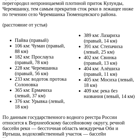
перегородил непроницаемой плотиной приток Кулунды,
Черемшанку, тем самым прекратив сток реки в лежащее ниже
по течению село Черемшанка Тюменцевского района.
(расстояние от устья)
389 км: Лазариха
Пайва (правый)
(правый, 14 км)
106 км: Чуман (правый,
391 км: Степачиха
88 км)
(левый, 25 км)
182 км: Прослауха
402 км: Свинка
(правый, 78 км)
(правый, 13 км)
228 км: Черемшанка
404 км: Алёшиха
(правый, 56 км)
(правый, 11 км)
233 км: водоток протока
405 км: Мосиха (левый,
Солоновка
18 км)
365 км: Ермачиха
409 км: река без
(левый, 37 км)
названия (левый, 14 км)
376 км: Урывка (левый,
18 км)
По данным государственного водного реестра России
относится к Верхнеобскому бассейновому округу, речной
бассейн реки — бессточная область междуречья Оби и
Иртыша, водохозяйственный участок — бассейн