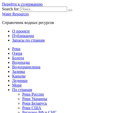
Перейти к содержанию
Search for:
Water Resources
Справочник водных ресурсов
О проекте
Публикации
Запасы по странам
Реки
Озера
Болота
Водопады
Водохранилища
Заливы
Каналы
Ледники
Моря
По странам
Реки России
Реки Украины
Реки Беларусь
Реки США
Регионы РФ и СНГ